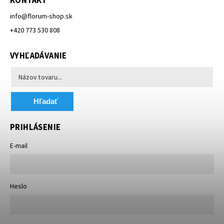
KONTAKT
info
@
florum-shop.sk
+420 773 530 808
VYHĽADÁVANIE
Hľadať
PRIHLÁSENIE
E-mail
Heslo