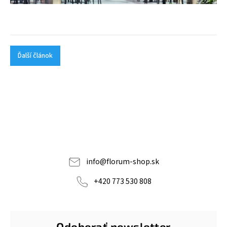
Ďalší článok
info
@
florum-shop.sk
+420 773 530 808
Odoberať newsletter