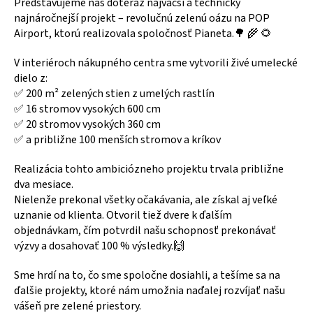
Predstavujeme náš doteraz najväčší a technicky
najnáročnejší projekt – revolučnú zelenú oázu na POP
Airport, ktorú realizovala spoločnosť Pianeta.🌳 🌾 🌻
V interiéroch nákupného centra sme vytvorili živé umelecké
dielo z:
✅ 200 m² zelených stien z umelých rastlín
✅ 16 stromov vysokých 600 cm
✅ 20 stromov vysokých 360 cm
✅ a približne 100 menších stromov a kríkov
Realizácia tohto ambiciózneho projektu trvala približne
dva mesiace.
Nielenže prekonal všetky očakávania, ale získal aj veľké
uznanie od klienta. Otvoril tiež dvere k ďalším
objednávkam, čím potvrdil našu schopnosť prekonávať
výzvy a dosahovať 100 % výsledky.🙌
Sme hrdí na to, čo sme spoločne dosiahli, a tešíme sa na
ďalšie projekty, ktoré nám umožnia naďalej rozvíjať našu
vášeň pre zelené priestory.