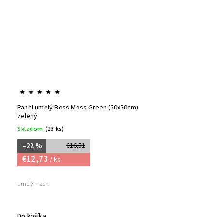
Panel umelý Boss Moss Green (50x50cm)
zelený
Skladom
(23 ks)
–22 %
€16,51
€12,73
/ ks
umelý mach
Do košíka