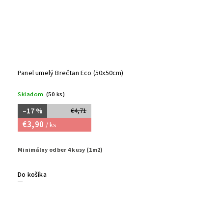
Panel umelý Brečtan Eco (50x50cm)
Skladom
(50 ks)
–17 %
€4,71
€3,90
/ ks
Minimálny odber 4 kusy (1m2)
Do košíka