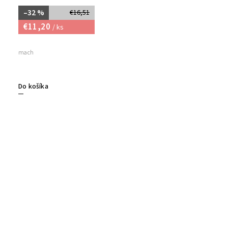
–32 %
€16,51
€11,20
/ ks
mach
Do košíka