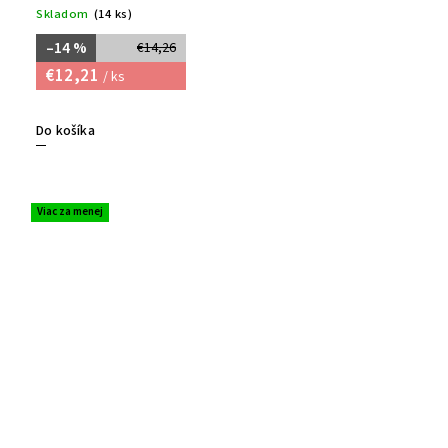
Skladom
(14 ks)
–14 %
€14,26
€12,21
/ ks
Do košíka
Viac za menej