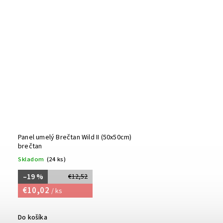
Panel umelý Brečtan Wild II (50x50cm)
brečtan
Skladom
(24 ks)
–19 %
€12,52
€10,02
/ ks
Do košíka