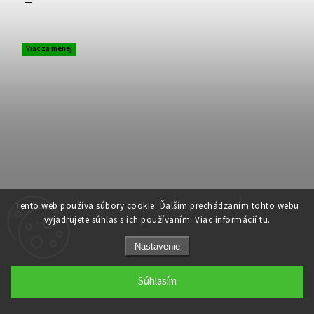
Viac za menej
Tento web používa súbory cookie. Ďalším prechádzaním tohto webu
vyjadrujete súhlas s ich používaním. Viac informácií
tu
.
Nastavenie
Panel umelý Buxus Japonicus (50x50cm)
Súhlasím
Skladom
(16 ks)