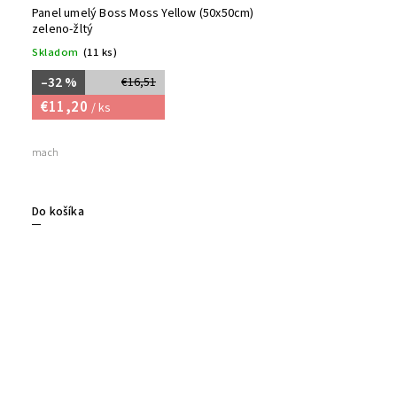
Panel umelý Boss Moss Yellow (50x50cm)
zeleno-žltý
Skladom
(11 ks)
–32 %
€16,51
€11,20
/ ks
mach
Do košíka