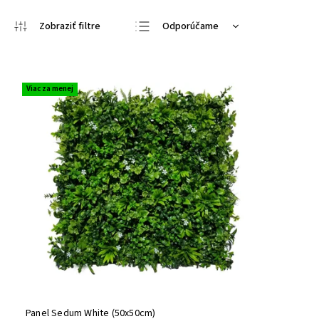
Odporúčame
Najlacnejšie
Najdrahšie
Viac za menej
Najpredávanejšie
Abecedne
Panel Sedum White (50x50cm)