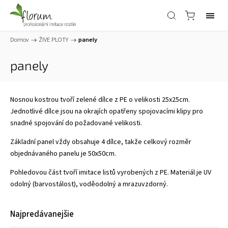
Domov
/
ŽIVE PLOTY
/
panely
panely
Nosnou kostrou tvoří zelené dílce z PE o velikosti 25x25cm.
Jednotlivé dílce jsou na okrajích opatřeny spojovacími klipy pro
snadné spojování do požadované velikosti.
Základní panel vždy obsahuje 4 dílce, takže celkový rozměr
objednávaného panelu je 50x50cm.
Pohledovou část tvoří imitace listů vyrobených z PE. Materiál je UV
odolný (barvostálost), voděodolný a mrazuvzdorný.
Najpredávanejšie