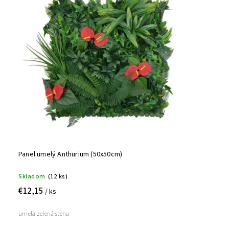
Panel umelý Anthurium (50x50cm)
Skladom
(12 ks)
€12,15
/ ks
umelá zelená stena