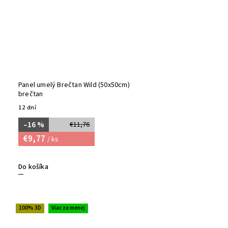
Panel umelý Brečtan Wild (50x50cm)
brečtan
12 dní
–16 %
€11,76
€9,77
/ ks
Do košíka
100% 3D
Viac za menej