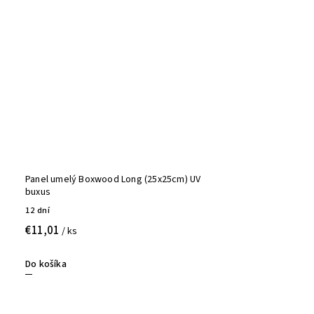
Panel umelý Boxwood Long (25x25cm) UV
buxus
12 dní
€11,01
/ ks
Do košíka