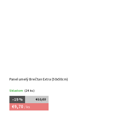
Panel umelý Brečtan Extra (50x50cm)
Skladom
(24 ks)
–19 %
€12,03
€9,70
/ ks