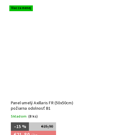
Viac za menej
Panel umelý Axillaris FR (50x50cm)
požiarna odolnosť B1
Skladom
(8 ks)
–15 %
€25,90