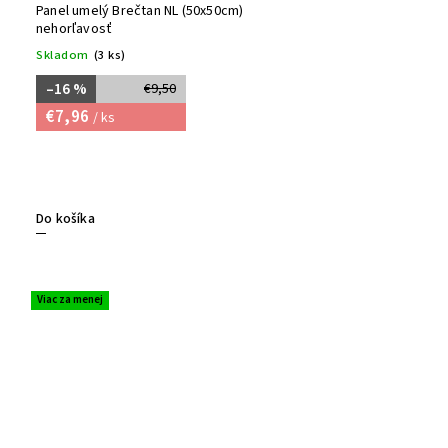
Panel umelý Brečtan NL (50x50cm)
nehorľavosť
Skladom
(3 ks)
–16 %
€9,50
€7,96
/ ks
Do košíka
Viac za menej