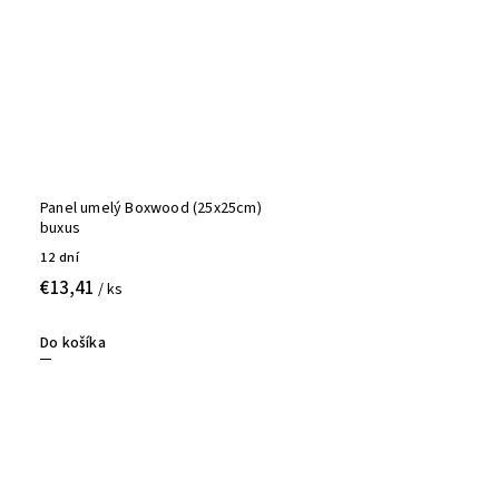
Panel umelý Boxwood (25x25cm)
buxus
12 dní
€13,41
/ ks
Do košíka