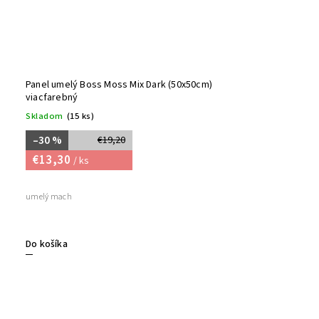
Panel umelý Boss Moss Mix Dark (50x50cm)
viacfarebný
Skladom
(15 ks)
–30 %
€19,20
€13,30
/ ks
umelý mach
Do košíka