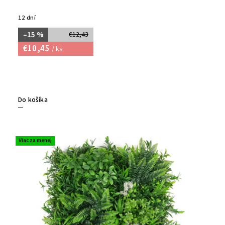
12 dní
–15 %
€12,43
€10,45
/ ks
Do košíka
Viac za menej