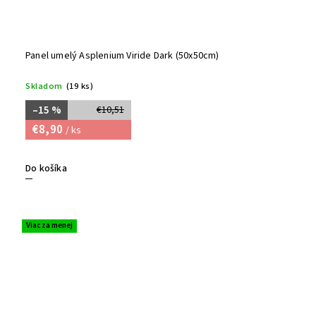
Panel umelý Asplenium Viride Dark (50x50cm)
Skladom
(19 ks)
–15 %
€10,51
€8,90
/ ks
Do košíka
Viac za menej