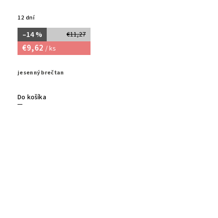
12 dní
–14 %
€11,27
€9,62
/ ks
jesenný brečtan
Do košíka