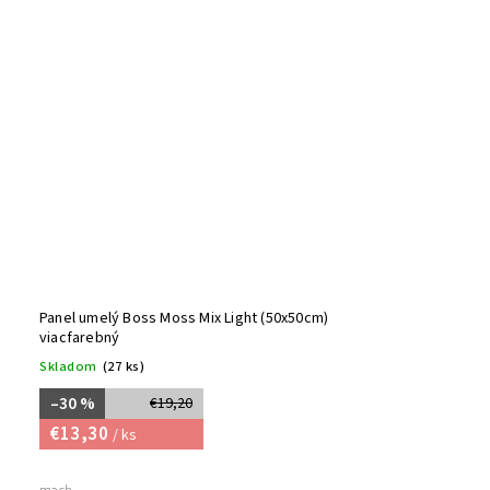
Panel umelý Boss Moss Mix Light (50x50cm)
viacfarebný
Skladom
(27 ks)
–30 %
€19,20
€13,30
/ ks