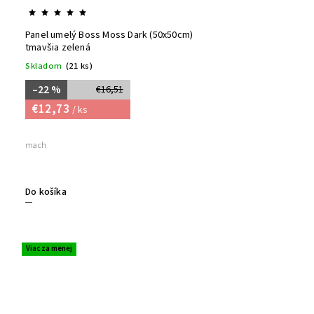
Panel umelý Boss Moss Dark (50x50cm)
tmavšia zelená
Skladom
(21 ks)
–22 %
€16,51
€12,73
/ ks
mach
Do košíka
Viac za menej