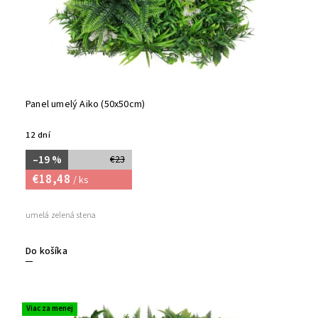
Panel umelý Aiko (50x50cm)
12 dní
–19 %
€23
€18,48
/ ks
umelá zelená stena
Do košíka
Viac za menej