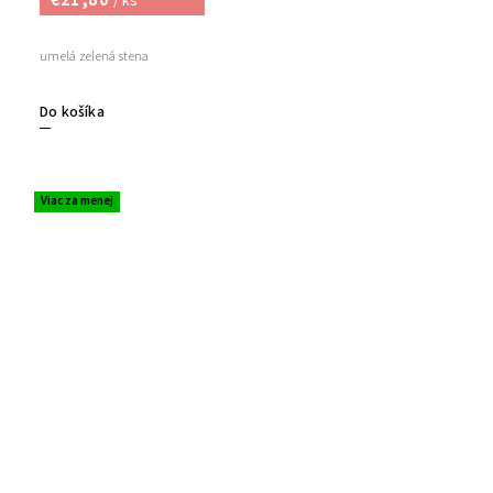
€21,80
/ ks
umelá zelená stena
Do košíka
Viac za menej