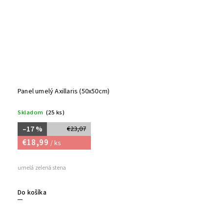
Panel umelý Axillaris (50x50cm)
Skladom
(25 ks)
–17 %
€23,07
€18,99
/ ks
umelá zelená stena
Do košíka