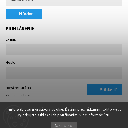
Hľadať
PRIHLÁSENIE
E-mail
Heslo
Nová registrácia
Prihlásiť
Zabudnuté heslo
sa
Tento web používa súbory cookie. Ďalším prechádzaním tohto webu
vyjadrujete súhlas s ich používaním. Viac informácií
tu
.
Nastavenie