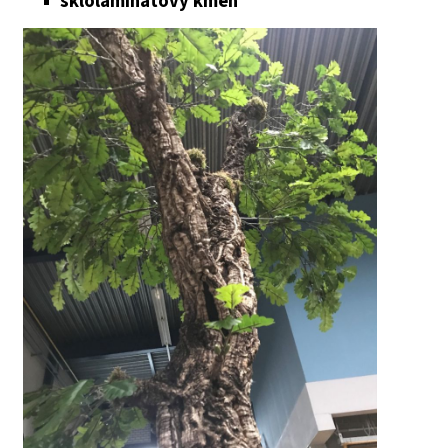
sklolaminátový kmeň