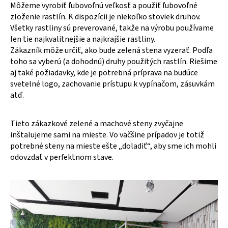
Môžeme vyrobiť ľubovoľnú veľkosť a použiť ľubovoľné
zloženie rastlín. K dispozícii je niekoľko stoviek druhov.
Všetky rastliny sú preverované, takže na výrobu používame
len tie najkvalitnejšie a najkrajšie rastliny.
Zákazník môže určiť, ako bude zelená stena vyzerať. Podľa
toho sa vyberú (a dohodnú) druhy použitých rastlín. Riešime
aj také požiadavky, kde je potrebná príprava na budúce
svetelné logo, zachovanie prístupu k vypínačom, zásuvkám
atď.
Tieto zákazkové zelené a machové steny zvyčajne
inštalujeme sami na mieste. Vo väčšine prípadov je totiž
potrebné steny na mieste ešte „doladiť“, aby sme ich mohli
odovzdať v perfektnom stave.