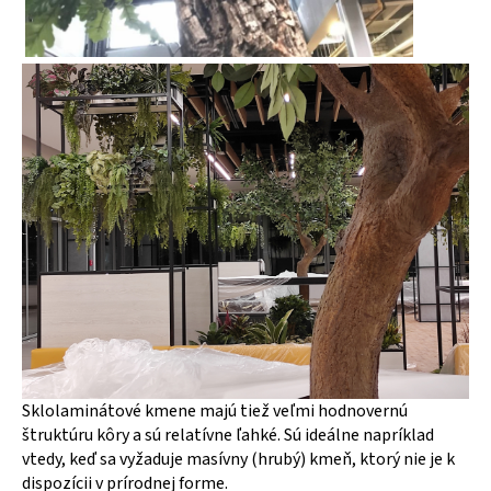
Sklolaminátové kmene majú tiež veľmi hodnovernú
štruktúru kôry a sú relatívne ľahké. Sú ideálne napríklad
vtedy, keď sa vyžaduje masívny (hrubý) kmeň, ktorý nie je k
dispozícii v prírodnej forme.