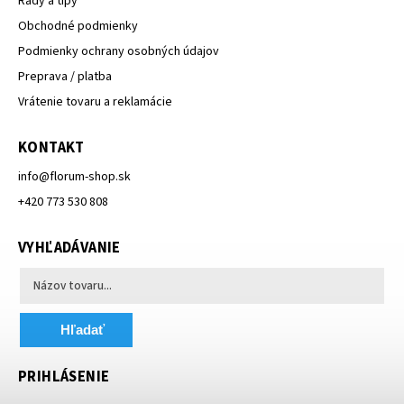
Rady a tipy
Obchodné podmienky
Podmienky ochrany osobných údajov
Preprava / platba
Vrátenie tovaru a reklamácie
KONTAKT
info
@
florum-shop.sk
+420 773 530 808
VYHĽADÁVANIE
Hľadať
PRIHLÁSENIE