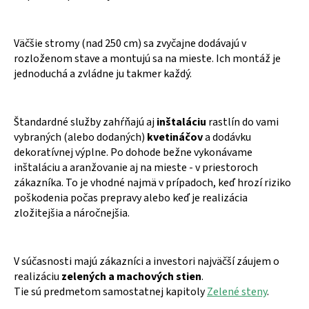
Väčšie stromy (nad 250 cm) sa zvyčajne dodávajú v
rozloženom stave a montujú sa na mieste. Ich montáž je
jednoduchá a zvládne ju takmer každý.
Štandardné služby zahŕňajú aj
inštaláciu
rastlín do vami
vybraných (alebo dodaných)
kvetináčov
a dodávku
dekoratívnej výplne. Po dohode bežne vykonávame
inštaláciu a aranžovanie aj na mieste - v priestoroch
zákazníka. To je vhodné najmä v prípadoch, keď hrozí riziko
poškodenia počas prepravy alebo keď je realizácia
zložitejšia a náročnejšia.
V súčasnosti majú zákazníci a investori najväčší záujem o
realizáciu
zelených a machových stien
.
Tie sú predmetom samostatnej kapitoly
Zelené steny
.