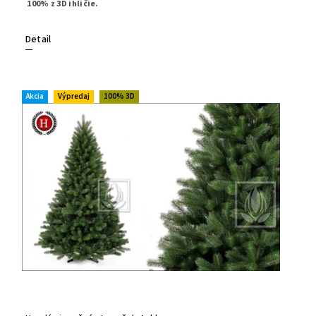
100% z 3D ihličie.
Detail
Akcia
Výpredaj
100% 3D