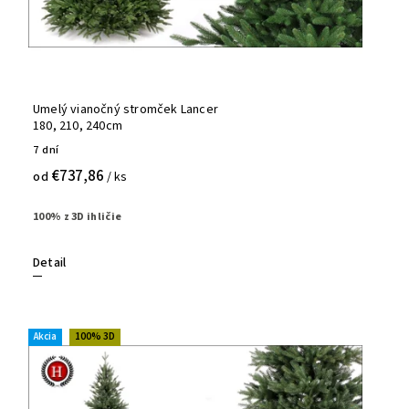
Umelý vianočný stromček Lancer
180, 210, 240cm
7 dní
€737,86
od
/ ks
100% z 3D ihličie
Detail
Akcia
100% 3D