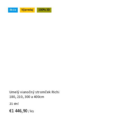
Akcia
Výpredaj
100% 3D
Umelý vianočný stromček Richi
180, 210, 300 a 400cm
21 dní
€1 446,90
/ ks