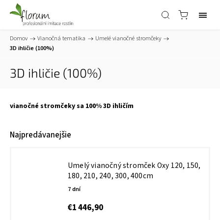
Domov
/
Vianočná tematika
/
Umelé vianočné stromčeky
/
3D ihličie (100%)
3D ihličie (100%)
vianočné
stromčeky
sa
100
%
3D
ihličím
Najpredávanejšie
Umelý vianočný stromček Oxy
120, 150,
180, 210, 240, 300, 400cm
7 dní
€1 446,90