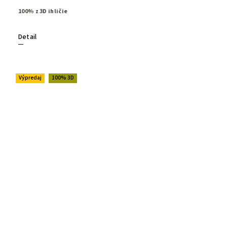
100% z 3D ihličie
Detail
Výpredaj
100% 3D