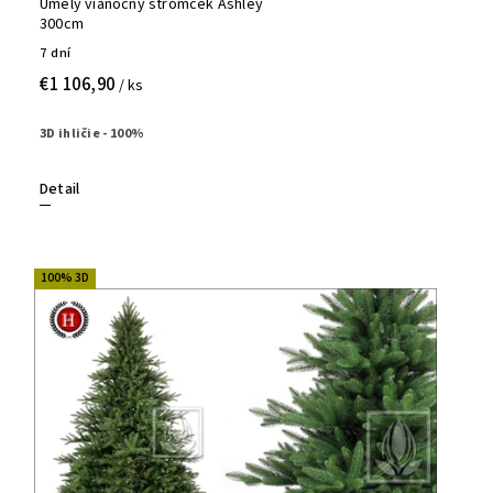
Umelý vianočný stromček Ashley
300cm
7 dní
€1 106,90
/ ks
3D ihličie - 100%
Detail
100% 3D