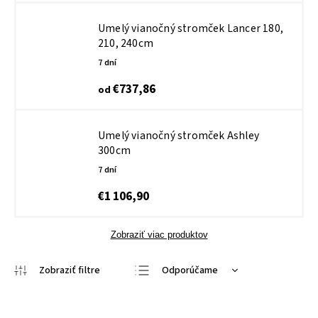
Umelý vianočný stromček Lancer
180,
210, 240cm
7 dní
€737,86
od
Umelý vianočný stromček Ashley
300cm
7 dní
€1 106,90
Zobraziť viac produktov
Odporúčame
Najlacnejšie
Najdrahšie