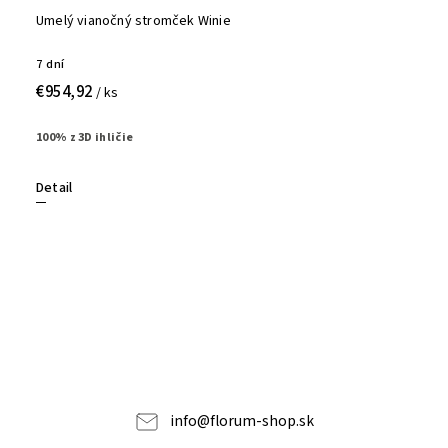
Umelý vianočný stromček Winie
7 dní
€954,92
/ ks
100% z 3D ihličie
Detail
info
@
florum-shop.sk