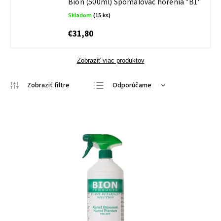
Bion (500ml)
Spomalovač horenia "B1"
Skladom
(15 ks)
€31,80
Zobraziť viac produktov
Odporúčame
Najlacnejšie
Najdrahšie
Najpredávanejšie
Abecedne