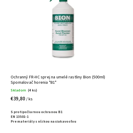
Ochranný FR-HC sprej na umelé rastliny Bion (500ml)
Spomalovač horenia "B1"
Skladom
(4 ks)
€39,80
/ ks
S protipožiarnou ochranou B1
EN 13501-1
Pre materiály s nízkou nasiakavosťou