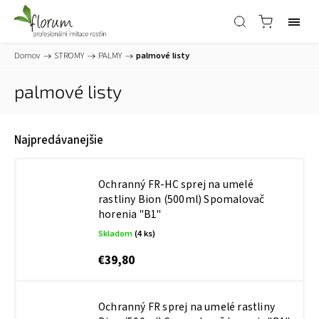
Domov
/
STROMY
/
PALMY
/
palmové listy
palmové listy
Najpredávanejšie
Ochranný FR-HC sprej na umelé
rastliny Bion (500ml)
Spomalovač
horenia "B1"
Skladom
(4 ks)
€39,80
Ochranný FR sprej na umelé rastliny