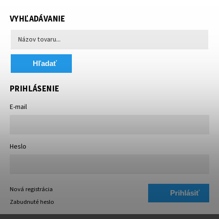
VYHĽADÁVANIE
Hľadať
PRIHLÁSENIE
E-mail
Heslo
Nová registrácia
Prihlásiť
Zabudnuté heslo
sa