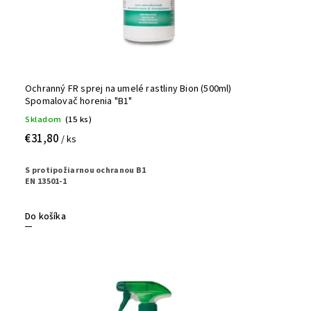
Ochranný FR sprej na umelé rastliny Bion (500ml)
Spomalovač horenia "B1"
Skladom
(15 ks)
€31,80
/ ks
S protipožiarnou ochranou B1
EN 13501-1
Do košíka