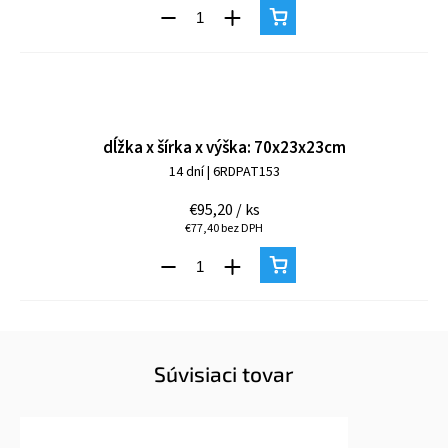
dĺžka x šírka x výška: 70x23x23cm
14 dní
| 6RDPAT153
€95,20
/ ks
€77,40 bez DPH
Súvisiaci tovar