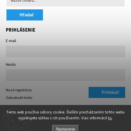
Hľadať
PRIHLÁSENIE
E-mail
Heslo
Nová registrácia
Prihlásiť
Zabudnuté heslo
sa
Tento web používa súbory cookie. Ďalším prechádzaním tohto webu
vyjadrujete súhlas s ich používaním. Viac informácií
tu
.
Nastavenie