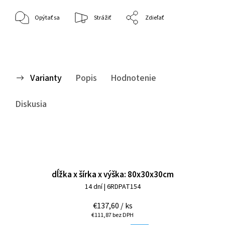
Opýtať sa
Strážiť
Zdieľať
Varianty
Popis
Hodnotenie
Diskusia
dĺžka x šírka x výška: 80x30x30cm
14 dní
| 6RDPAT154
€137,60
/ ks
€111,87 bez DPH