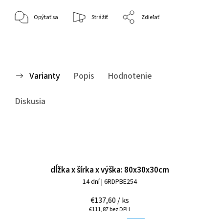
Opýtať sa
Strážiť
Zdieľať
Varianty
Popis
Hodnotenie
Diskusia
dĺžka x šírka x výška: 80x30x30cm
14 dní
| 6RDPBE254
€137,60
/ ks
€111,87 bez DPH