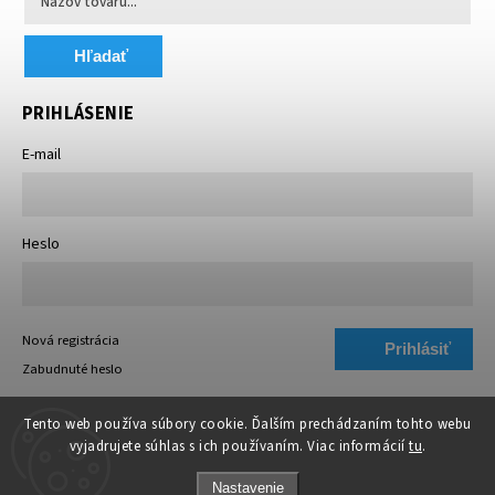
Hľadať
PRIHLÁSENIE
E-mail
Heslo
Nová registrácia
Prihlásiť
Zabudnuté heslo
sa
Tento web používa súbory cookie. Ďalším prechádzaním tohto webu
vyjadrujete súhlas s ich používaním. Viac informácií
tu
.
Nastavenie