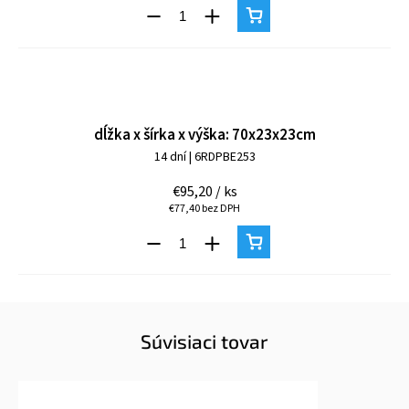
dĺžka x šírka x výška: 70x23x23cm
14 dní
| 6RDPBE253
€95,20
/ ks
€77,40 bez DPH
Súvisiaci tovar