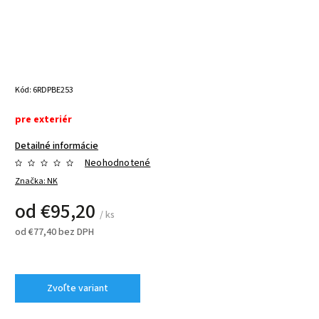
Kód:
6RDPBE253
pre exteriér
Detailné informácie
Neohodnotené
Značka:
NK
od
€95,20
/ ks
od
€77,40
bez DPH
Zvoľte variant