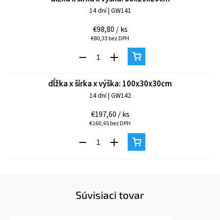
14 dní
| GW141
€98,80
/ ks
€80,33 bez DPH
dĺžka x šírka x výška: 100x30x30cm
14 dní
| GW142
€197,60
/ ks
€160,65 bez DPH
Súvisiaci tovar