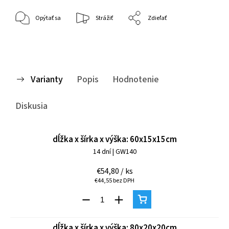
Opýtať sa
Strážiť
Zdieľať
Varianty
Popis
Hodnotenie
Diskusia
dĺžka x šírka x výška: 60x15x15cm
14 dní
| GW140
€54,80
/ ks
€44,55 bez DPH
dĺžka x šírka x výška: 80x20x20cm