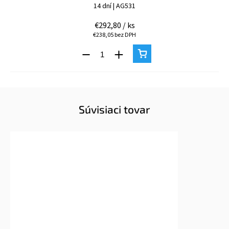
14 dní
| AG531
€292,80
/ ks
€238,05 bez DPH
Súvisiaci tovar