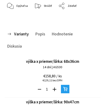
Opýtať sa
Strážiť
Zdieľať
Varianty
Popis
Hodnotenie
Diskusia
výška x priemer/šírka: 68x36cm
14 dní
| AG530
€158,80
/ ks
€129,11 bez DPH
výška x priemer/šírka: 90x47cm