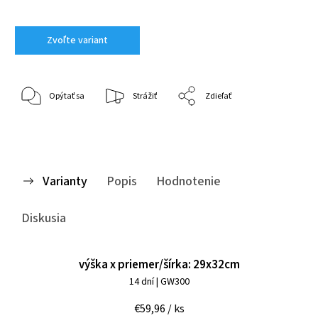
Zvoľte variant
Opýtať sa
Strážiť
Zdieľať
Varianty
Popis
Hodnotenie
Diskusia
výška x priemer/šírka: 29x32cm
14 dní
| GW300
€59,96
/ ks