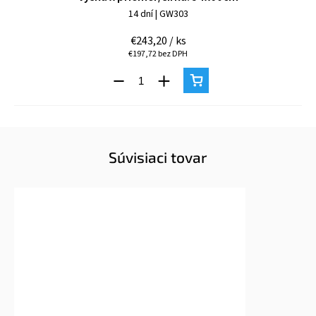
14 dní
| GW303
€243,20
/ ks
€197,72 bez DPH
Súvisiaci tovar