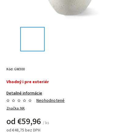
Kód:
GW300
Vhodný i pre exteriér
Detailné informácie
Neohodnotené
Značka:
NK
od
€59,96
/ ks
od
€48,75
bez DPH