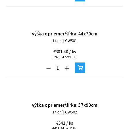
výška x priemer/šírka: 44x70cm
14 dní
| GW501
€301,40
/ ks
€245,04 bez DPH
výška x priemer/šírka: 57x90cm
14 dní
| GW502
€541
/ ks
€439,84 bez DPH