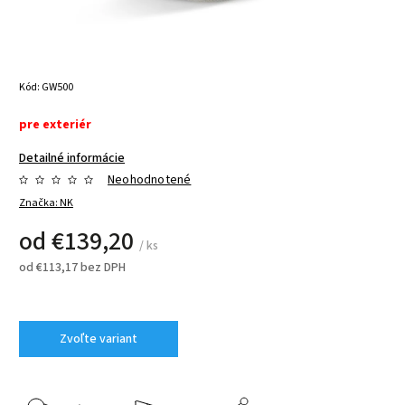
Kód:
GW500
pre exteriér
Detailné informácie
Neohodnotené
Značka:
NK
od
€139,20
/ ks
od
€113,17
bez DPH
Zvoľte variant