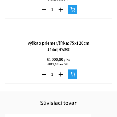
výška x priemer/šírka: 75x120cm
14 dní
| GW503
€1 000,80
/ ks
€813,66 bez DPH
Súvisiaci tovar