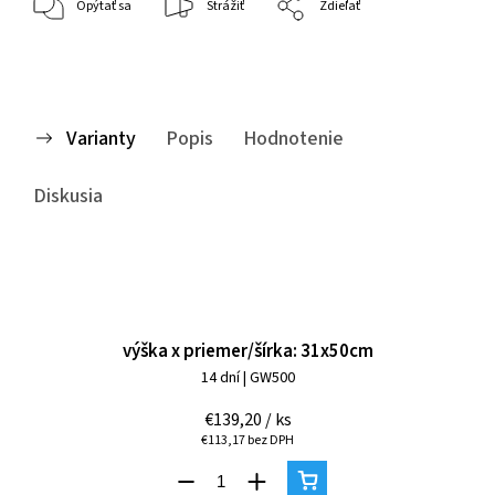
Opýtať sa
Strážiť
Zdieľať
Varianty
Popis
Hodnotenie
Diskusia
výška x priemer/šírka: 31x50cm
14 dní
| GW500
€139,20
/ ks
€113,17 bez DPH