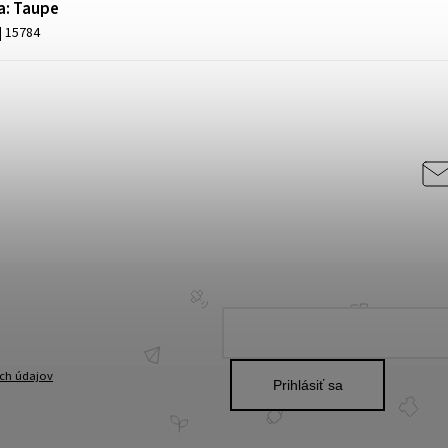
a: Taupe
| 15784
ch údajov
Prihlásiť sa