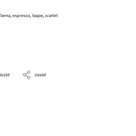
 čierna, espresso, taupe, scarlet
Strážiť
Zdieľať