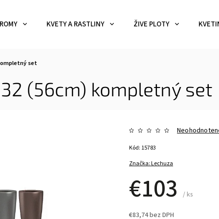
ROMY
KVETY A RASTLINY
ŽIVE PLOTY
KVETI
kompletný set
 32 (56cm)
kompletný set
Neohodnoten
Kód:
15783
Značka:
Lechuza
€103
/ ks
€83,74 bez DPH