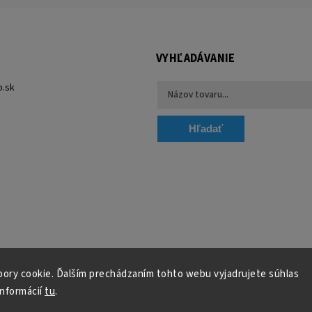
VYHĽADÁVANIE
p.sk
Hľadať
ory cookie. Ďalším prechádzaním tohto webu vyjadrujete súhlas
informácií
tu
.
Copyright 2026
Florum-shop.sk
. Všetky práva vyhradené.