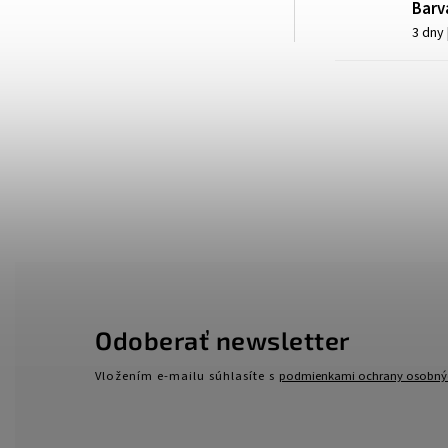
Barv
3 dny
Odoberať newsletter
Vložením e-mailu súhlasíte s
podmienkami ochrany osobný