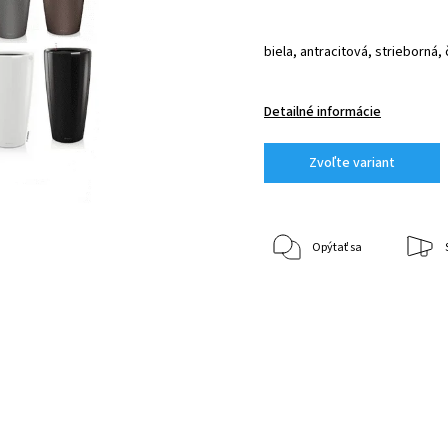
biela, antracitová, strieborná,
Detailné informácie
Zvoľte variant
Opýtať sa