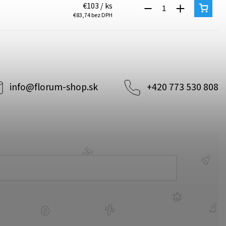
€103
/ ks
€83,74 bez DPH
info
@
florum-shop.sk
+420 773 530 808