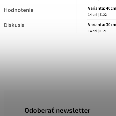
Varianta: 40c
Hodnotenie
14 dní
| 8122
Diskusia
Varianta: 30c
14 dní
| 8121
Odoberať newsletter