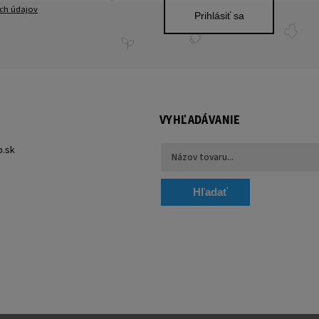
ch údajov
Prihlásiť sa
VYHĽADÁVANIE
p.sk
Hľadať