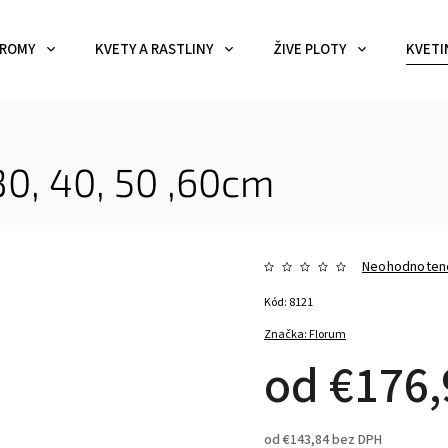
ROMY
KVETY A RASTLINY
ŽIVE PLOTY
KVETI
30, 40, 50 ,60cm
Neohodnoten
Kód:
8121
Značka:
Florum
od
€176,
od
€143,84
bez DPH