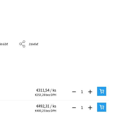
Strážiť
Zdieľať
€311,54
/ ks
€253,28 bez DPH
€492,31
/ ks
€400,25 bez DPH