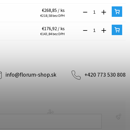
€268,85
/ ks
€218,58 bez DPH
€176,92
/ ks
€143,84 bez DPH
info
@
florum-shop.sk
+420 773 530 808