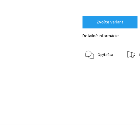
Zvoľte variant
Detailné informácie
Opýtať sa
m
m