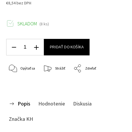
€8,54 bez DPH
SKLADOM
(8 ks)
PRIDAŤ DO KOŠÍKA
Opýtať sa
Strážiť
Zdieľať
Popis
Hodnotenie
Diskusia
Značka
KH