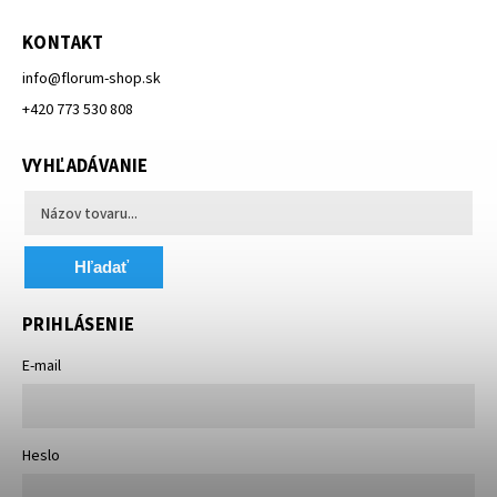
KONTAKT
info
@
florum-shop.sk
+420 773 530 808
VYHĽADÁVANIE
Hľadať
PRIHLÁSENIE
E-mail
Heslo