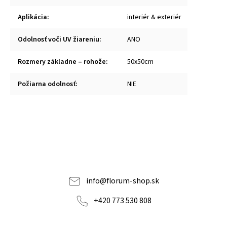
Aplikácia
:
interiér & exteriér
Odolnosť voči UV žiareniu
:
ANO
Rozmery základne – rohože
:
50x50cm
Požiarna odolnosť
:
NIE
info
@
florum-shop.sk
+420 773 530 808