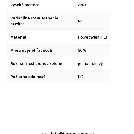
Vysoká hustota
:
ANO
Variabilné rozmiestnenie
NIE
rastlín
:
Materiál
:
Polyethylen (PE)
Miera nepriehľadnosti
:
96%
Rozmanitosť druhov zelene
:
jednodruhový
Požiarna odolnosť
:
NIE
info
@
florum-shop.sk