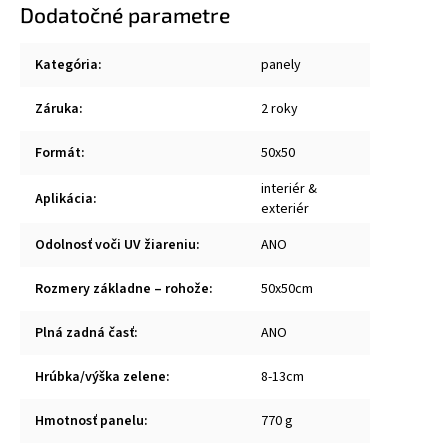
Dodatočné parametre
Kategória
:
panely
Záruka
:
2 roky
Formát
:
50x50
interiér &
Aplikácia
:
exteriér
Odolnosť voči UV žiareniu
:
ANO
Rozmery základne – rohože
:
50x50cm
Plná zadná časť
:
ANO
Hrúbka/výška zelene
:
8-13cm
Hmotnosť panelu
:
770 g