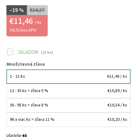
–19 %
€14,27
€11,46
/ ks
€9,32 bez DPH
SKLADOM
(25 ks)
Množstevná zľava
1 - 11 ks
€11,46
/ ks
12 - 35 ks = zľava 5 %
€10,89
/ ks
36 - 95 ks = zľava 8 %
€10,54
/ ks
96 a viac ks = zľava 11 %
€10,20
/ ks
Ušetríte
€0