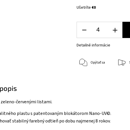
Ušetríte
€0
Detailné informácie
Opýtať sa
popis
 zeleno-červenými listami.
valitného plastu s patentovaným blokátorom Nano-UV©.
ovať stabilný farebný odtieň po dobu najmenej 8 rokov.