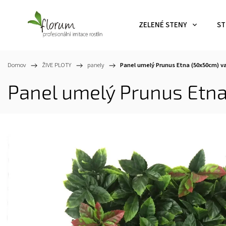
ZELENÉ STENY
ST
Domov
/
ŽIVE PLOTY
/
panely
/
Panel umelý Prunus Etna (50x50cm)
va
Panel umelý Prunus Etn