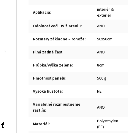
interiér &
Aplikácia
:
exteriér
Odolnosť voči UV žiareniu
:
ANO
Rozmery základne – rohože
:
50x50cm
Plná zadná časť
:
ANO
Hrúbka/výška zelene
:
8cm
Hmotnosť panelu
:
500 g
Vysoká hustota
:
NE
Variabilné rozmiestnenie
ANO
rastlín
:
Polyethylen
uť
Materiál
:
(PE)