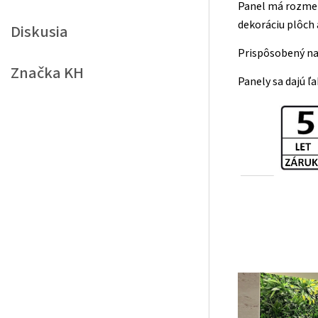
Panel má rozmer
dekoráciu plôch 
Diskusia
Prispôsobený na 
Značka
KH
Panely sa dajú ľ