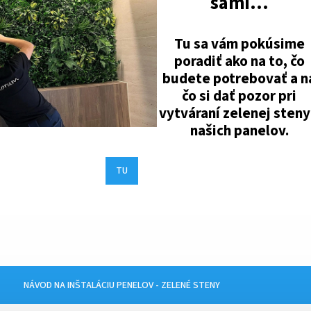
sami...
Tu sa vám pokúsime
poradiť ako na to, čo
budete potrebovať a n
čo si dať pozor pri
vytváraní zelenej steny
našich panelov.
TU
NÁVOD NA INŠTALÁCIU PENELOV - ZELENÉ STENY