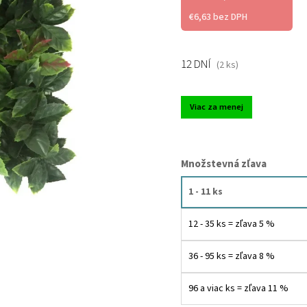
€6,63 bez DPH
12 DNÍ
(2 ks)
Viac za menej
Množstevná zľava
1 - 11 ks
12 - 35 ks = zľava 5 %
36 - 95 ks = zľava 8 %
96 a viac ks = zľava 11 %