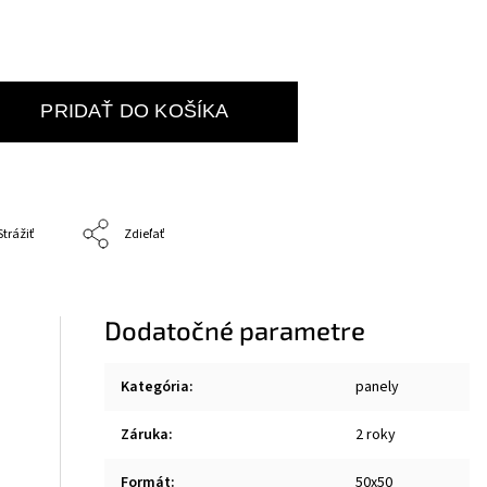
PRIDAŤ DO KOŠÍKA
Strážiť
Zdieľať
Dodatočné parametre
Kategória
:
panely
Záruka
:
2 roky
Formát
:
50x50