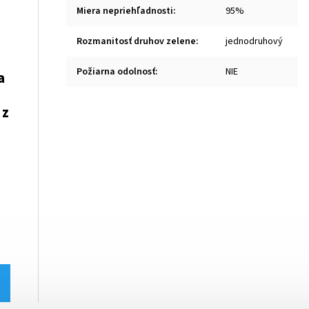
Miera nepriehľadnosti
:
95%
Rozmanitosť druhov zelene
:
jednodruhový
Požiarna odolnosť
:
NIE
a
 z