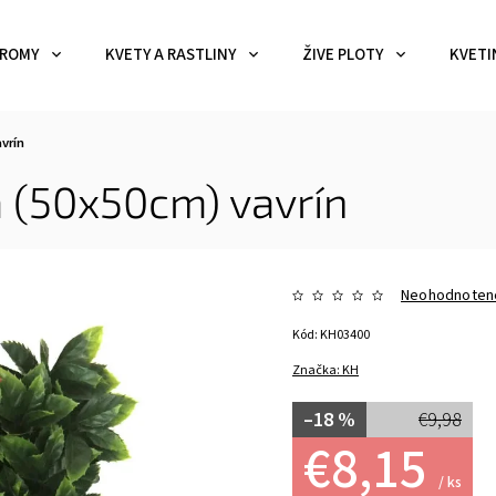
ROMY
KVETY A RASTLINY
ŽIVE PLOTY
KVETI
vrín
a (50x50cm)
vavrín
Neohodnoten
Kód:
KH03400
Značka:
KH
–18 %
€9,98
€8,15
/ ks