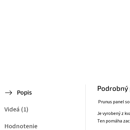
Podrobný 
Popis
Prunus panel so
Videá (1)
Je vyrobený z k
Ten pomáha zach
Hodnotenie