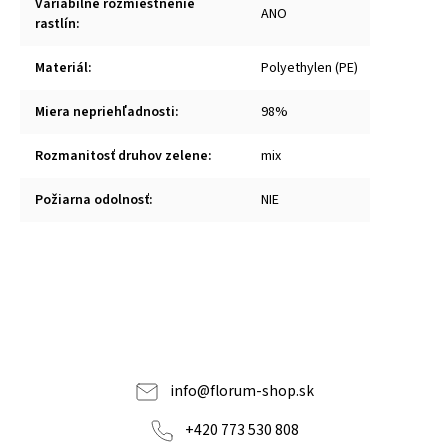
Variabilné rozmiestnenie
ANO
rastlín
:
Materiál
:
Polyethylen (PE)
Miera nepriehľadnosti
:
98%
Rozmanitosť druhov zelene
:
mix
Požiarna odolnosť
:
NIE
info
@
florum-shop.sk
+420 773 530 808