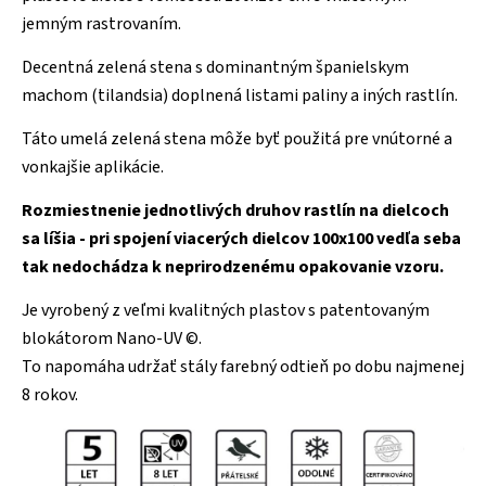
jemným rastrovaním.
Decentná zelená stena s dominantným španielskym
machom (tilandsia) doplnená listami paliny a iných rastlín.
Táto umelá zelená stena môže byť použitá pre vnútorné a
vonkajšie aplikácie.
Rozmiestnenie jednotlivých druhov rastlín na dielcoch
sa líšia - pri spojení viacerých dielcov 100x100 vedľa seba
tak nedochádza k neprirodzenému opakovanie vzoru.
Je vyrobený z veľmi kvalitných plastov s patentovaným
blokátorom Nano-UV ©.
To napomáha udržať stály farebný odtieň po dobu najmenej
8 rokov.