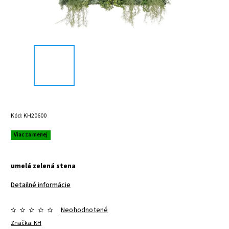
Kód:
KH20600
Viac za menej
umelá zelená stena
Detailné informácie
Neohodnotené
Značka:
KH