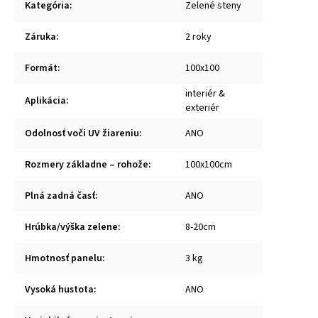
Kategória
:
Zelené steny
Záruka
:
2 roky
Formát
:
100x100
interiér &
Aplikácia
:
exteriér
Odolnosť voči UV žiareniu
:
ANO
Rozmery základne – rohože
:
100x100cm
Plná zadná časť
:
ANO
Hrúbka/výška zelene
:
8-20cm
Hmotnosť panelu
:
3 kg
Vysoká hustota
:
ANO