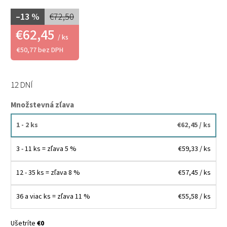
–13 %
€72,50
€62,45
/ ks
€50,77 bez DPH
12 DNÍ
Množstevná zľava
1 - 2 ks
€62,45
/ ks
3 - 11 ks = zľava 5 %
€59,33
/ ks
12 - 35 ks = zľava 8 %
€57,45
/ ks
36 a viac ks = zľava 11 %
€55,58
/ ks
Ušetríte
€0