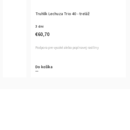
Truhlík Lechuza Trio 40 - treláž
3 dni
€60,70
Podpora pre vysoké alebo popínavej rastliny
Do košíka