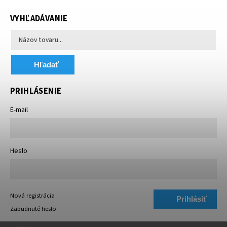
VYHĽADÁVANIE
Hľadať
PRIHLÁSENIE
E-mail
Heslo
Nová registrácia
Prihlásiť
Zabudnuté heslo
sa