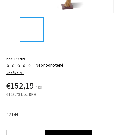
Kód:
153209
Neohodnotené
Značka:
MF
€152,19
/ ks
€123,73 bez DPH
12 DNÍ