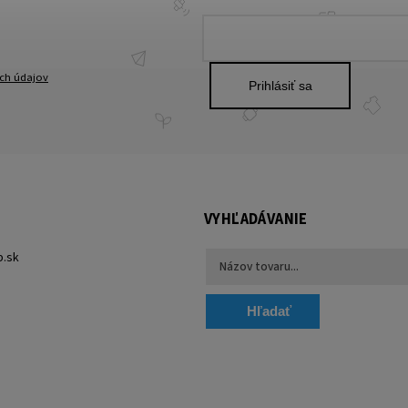
ch údajov
Prihlásiť sa
VYHĽADÁVANIE
p.sk
Hľadať