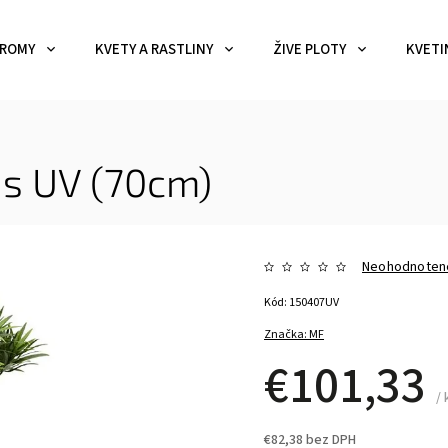
ROMY
KVETY A RASTLINY
ŽIVE PLOTY
KVETI
s UV (70cm)
Neohodnoten
Kód:
150407UV
Značka:
MF
€101,33
/ 
€82,38 bez DPH