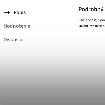
Podrobný 
Popis
Umělá bonsaj s po
Hodnotenie
umístit i v exterié
Diskusia