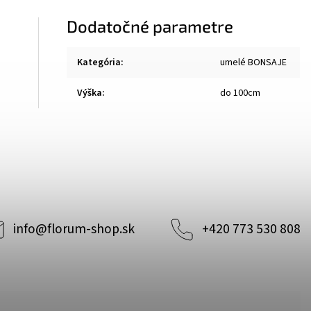
Dodatočné parametre
Kategória
:
umelé BONSAJE
Výška
:
do 100cm
info
@
florum-shop.sk
+420 773 530 808