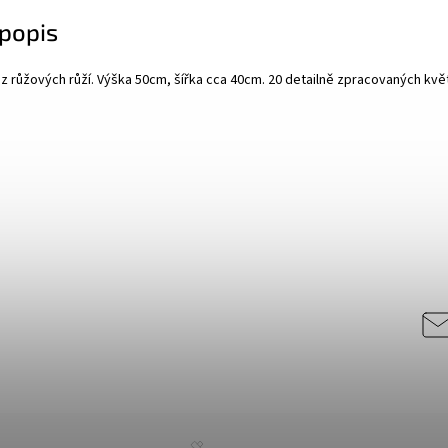
popis
z růžových růží. Výška 50cm, šířka cca 40cm. 20 detailně zpracovaných kvě