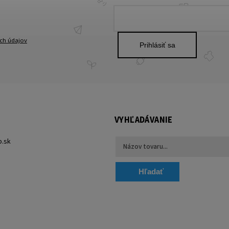
ch údajov
Prihlásiť sa
VYHĽADÁVANIE
p.sk
Hľadať