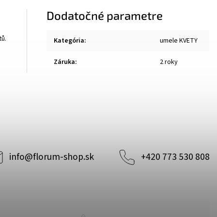
Dodatočné parametre
tů.
Kategória
:
umele KVETY
Záruka
:
2 roky
info
@
florum-shop.sk
+420 773 530 808