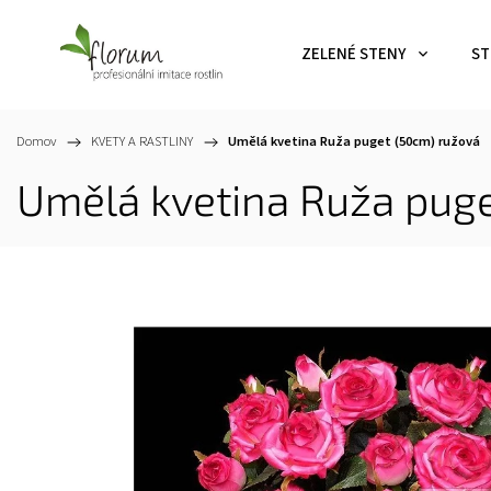
ZELENÉ STENY
ST
Domov
/
KVETY A RASTLINY
/
Umělá kvetina Ruža puget (50cm) ružová
Umělá kvetina Ruža pug