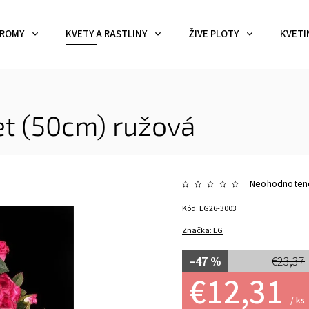
ROMY
KVETY A RASTLINY
ŽIVE PLOTY
KVETI
et (50cm) ružová
Neohodnoten
Kód:
EG26-3003
Značka:
EG
–47 %
€23,37
€12,31
/ ks