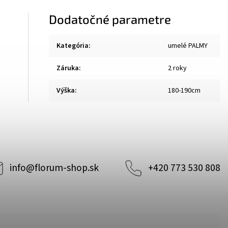
Dodatočné parametre
Kategória
:
umelé PALMY
Záruka
:
2 roky
Výška
:
180-190cm
info
@
florum-shop.sk
+420 773 530 808