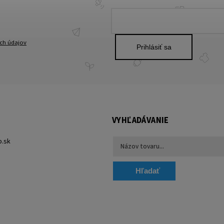
ch údajov
Prihlásiť sa
VYHĽADÁVANIE
p.sk
Hľadať