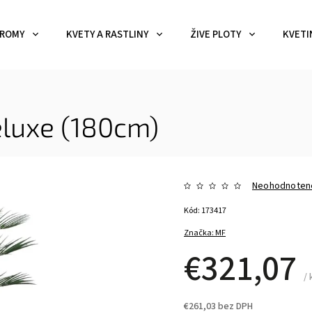
ROMY
KVETY A RASTLINY
ŽIVE PLOTY
KVETI
luxe (180cm)
Neohodnoten
Kód:
173417
Značka:
MF
€321,07
/ 
€261,03 bez DPH