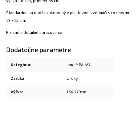
Výška 130 cm, priemer 85 cm.
Štandardne sa dodáva ukotvený v plastovom kvetináči s rozmermi
18 x 15 cm.
Presné a detailné spracovanie.
Dodatočné parametre
Kategória
:
umelé PALMY
Záruka
:
2 roky
Výška
:
150-170cm