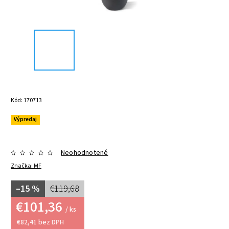
Kód:
170713
Výpredaj
Neohodnotené
Značka:
MF
–15 %
€119,68
€101,36
/ ks
€82,41 bez DPH