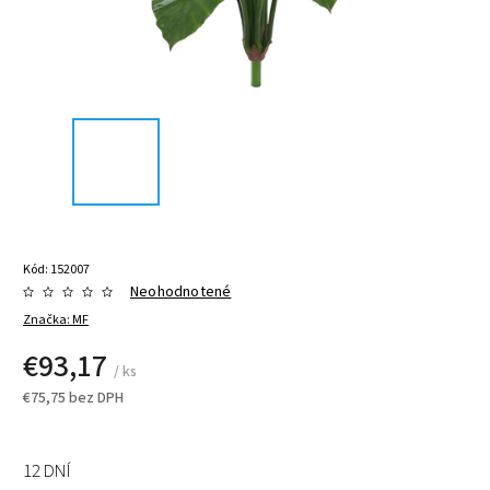
Kód:
152007
Neohodnotené
Značka:
MF
€93,17
/ ks
€75,75 bez DPH
12 DNÍ