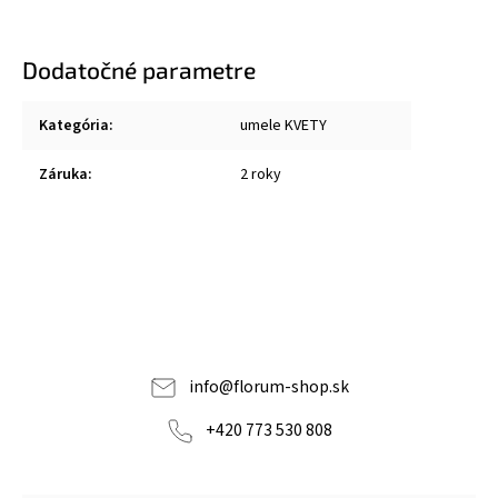
Dodatočné parametre
Kategória
:
umele KVETY
Záruka
:
2 roky
info
@
florum-shop.sk
+420 773 530 808