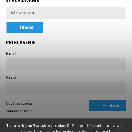
VYHĽADÁVANIE
Hľadať
PRIHLÁSENIE
E-mail
Heslo
Nová registrácia
Prihlásiť
Zabudnuté heslo
sa
Tento web používa súbory cookie. Ďalším prechádzaním tohto webu
vyjadrujete súhlas s ich používaním. Viac informácií
tu
.