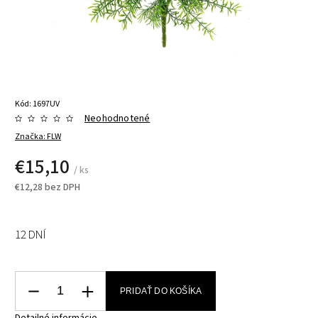
Kód:
1697UV
Neohodnotené
Značka:
FLW
€15,10
/ ks
€12,28 bez DPH
12 DNÍ
PRIDAŤ DO KOŠÍKA
Detailné informácie