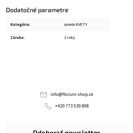
Dodatočné parametre
Kategória
:
umele KVETY
Záruka
:
2 roky
info
@
florum-shop.sk
+420 773 530 808
Odoberať newsletter