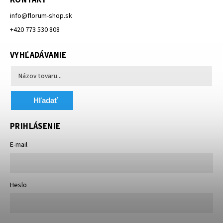
info
@
florum-shop.sk
+420 773 530 808
VYHĽADÁVANIE
Hľadať
PRIHLÁSENIE
E-mail
Heslo