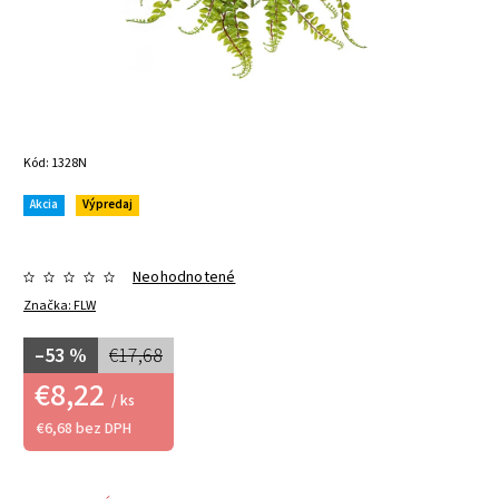
Kód:
1328N
Akcia
Výpredaj
Neohodnotené
Značka:
FLW
–53 %
€17,68
€8,22
/ ks
€6,68 bez DPH