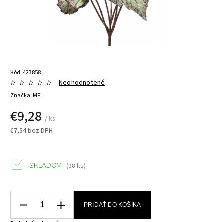
Kód:
423858
Neohodnotené
Značka:
MF
€9,28
/ ks
€7,54 bez DPH
SKLADOM
(38 ks)
PRIDAŤ DO KOŠÍKA