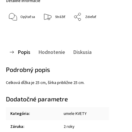
Detailné informácie
Opýtať sa
Strážiť
Zdieľať
Popis
Hodnotenie
Diskusia
Podrobný popis
Celková dĺžka je 25 cm, šírka približne 25 cm.
Dodatočné parametre
Kategória
:
umele KVETY
Záruka
:
2 roky