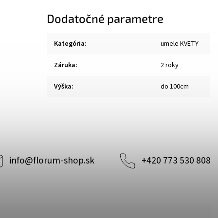
Dodatočné parametre
Kategória
:
umele KVETY
Záruka
:
2 roky
Výška
:
do 100cm
info
@
florum-shop.sk
+420 773 530 808