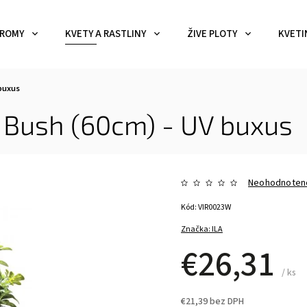
ROMY
KVETY A RASTLINY
ŽIVE PLOTY
KVETI
buxus
 Bush (60cm) - UV
buxus
Neohodnoten
Kód:
VIR0023W
Značka:
ILA
€26,31
/ ks
€21,39 bez DPH