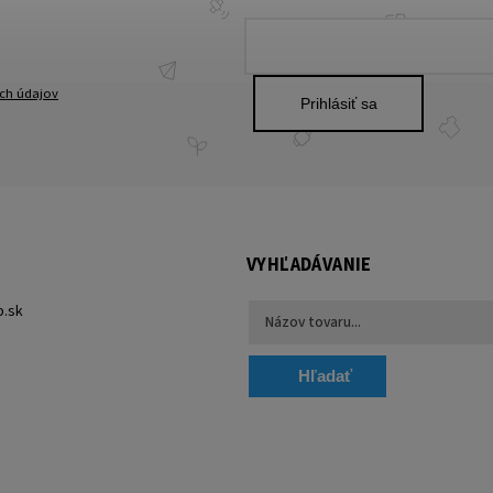
ch údajov
Prihlásiť sa
VYHĽADÁVANIE
p.sk
Hľadať