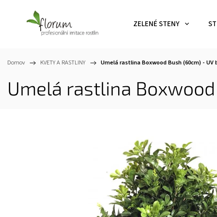
ZELENÉ STENY
ST
Domov
/
KVETY A RASTLINY
/
Umelá rastlina Boxwood Bush (60cm) - UV
Umelá rastlina Boxwood