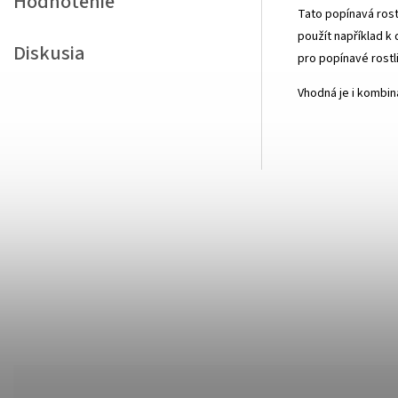
Hodnotenie
Tato popínavá rostl
použít například k 
Diskusia
pro popínavé rostl
Vhodná je i kombina