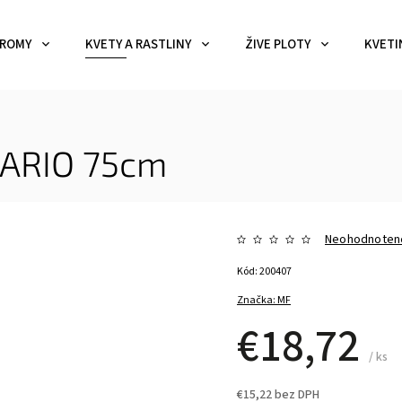
ROMY
KVETY A RASTLINY
ŽIVE PLOTY
KVETI
VARIO 75cm
Neohodnoten
Kód:
200407
Značka:
MF
€18,72
/ ks
€15,22 bez DPH