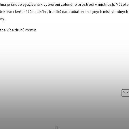
ina je široce využívaná k vytvoření zeleného prostředí v místnosti. Můžete 
dekoraci květináčů na skříni, truhlíků nad radiátorem a jiných míst vhodných
iny.
ce více druhů rostlin.