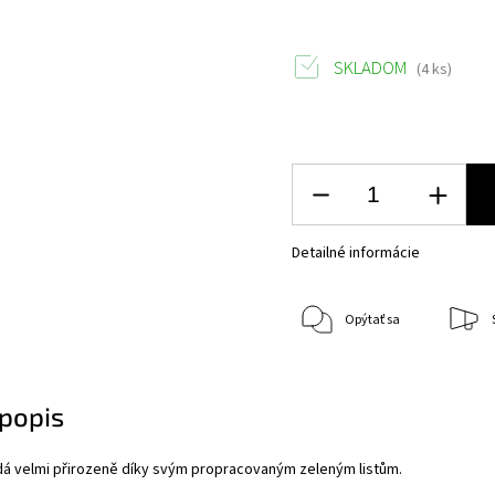
SKLADOM
(4 ks)
Detailné informácie
Opýtať sa
popis
dá velmi přirozeně díky svým propracovaným zeleným listům.