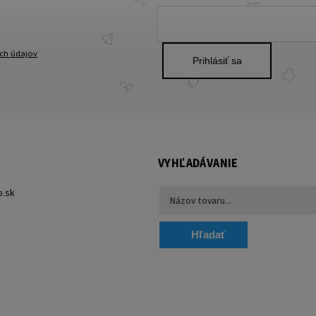
ch údajov
Prihlásiť sa
VYHĽADÁVANIE
p.sk
Hľadať