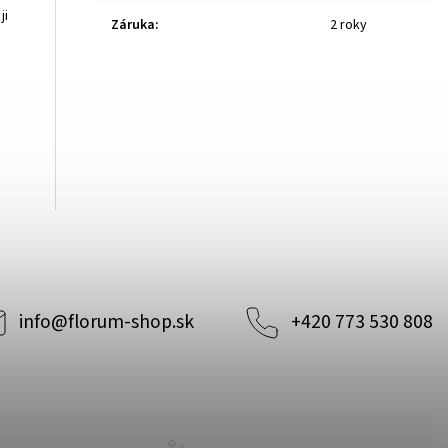
ji
Záruka
:
2 roky
info
@
florum-shop.sk
+420 773 530 808