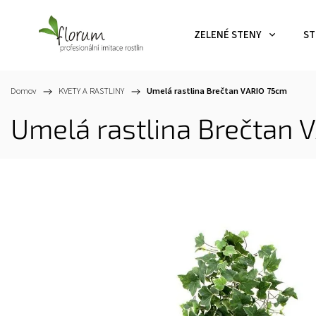
ZELENÉ STENY
ST
Domov
/
KVETY A RASTLINY
/
Umelá rastlina Brečtan VARIO 75cm
Umelá rastlina Brečtan 