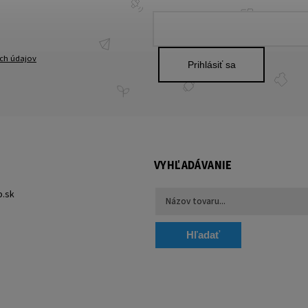
ch údajov
Prihlásiť sa
VYHĽADÁVANIE
p.sk
Hľadať