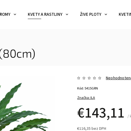
ROMY
KVETY A RASTLINY
ŽIVE PLOTY
KVETI
 (80cm)
Neohodnoten
Kód:
5415GRN
Značka:
ILA
€143,11
/ 
€116,35 bez DPH