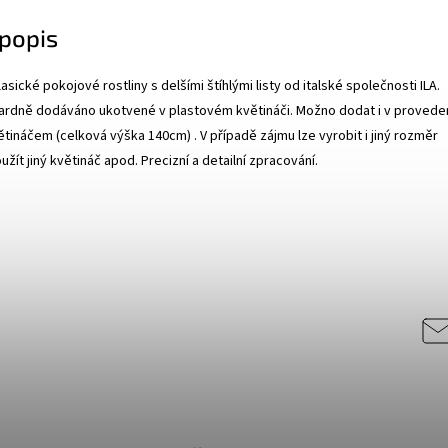
popis
asické pokojové rostliny s delšími štíhlými listy od italské společnosti ILA.
ardně dodáváno ukotvené v plastovém květináči. Možno dodat i v provede
ináčem (celková výška 140cm) . V případě zájmu lze vyrobit i jiný rozměr
použít jiný květináč apod. Precizní a detailní zpracování.