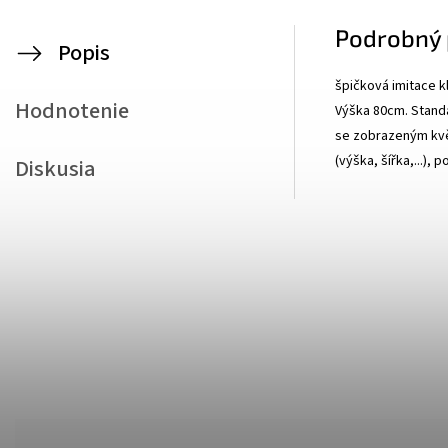
Podrobný 
Popis
špičková imitace kl
Hodnotenie
Výška 80cm. Stand
se zobrazeným květ
(výška, šířka,...), 
Diskusia