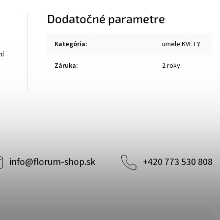
Dodatočné parametre
Kategória
:
umele KVETY
ní
Záruka
:
2 roky
info
@
florum-shop.sk
+420 773 530 808