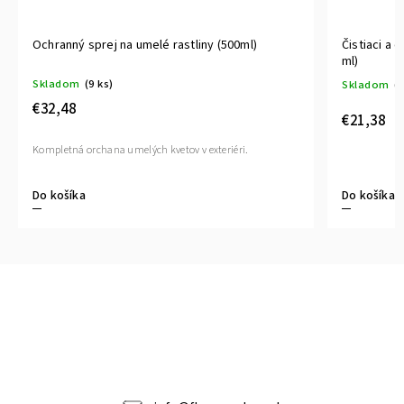
Ochranný sprej na umelé rastliny (500ml)
Čistiaci a 
ml)
Skladom
(9 ks)
Skladom
(1
€32,48
€21,38
Kompletná orchana umelých kvetov v exteriéri.
Do košíka
Do košíka