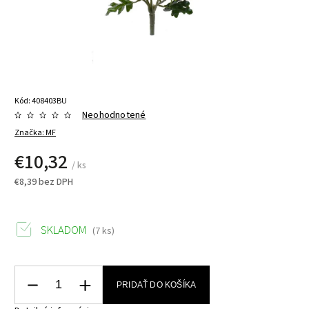
Kód:
408403BU
Neohodnotené
Značka:
MF
€10,32
/ ks
€8,39 bez DPH
SKLADOM
(7 ks)
PRIDAŤ DO KOŠÍKA