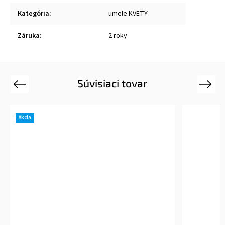
Kategória
:
umele KVETY
Záruka
:
2 roky
Súvisiaci tovar
Previous
Next
Akcia