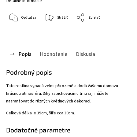
Detailné informácie
Opýtať sa
Strážiť
Zdieľať
Popis
Hodnotenie
Diskusia
Podrobný popis
Tato rostlina vypadá velmi přirozeně a dodá Vašemu domovu
krásnou atmosféru. Díky zapichovacímu trnu si ji můžete
naaranžovat do různých květinových dekorací.
Celková délka je 35cm, šíře cca 30cm.
Dodatočné parametre