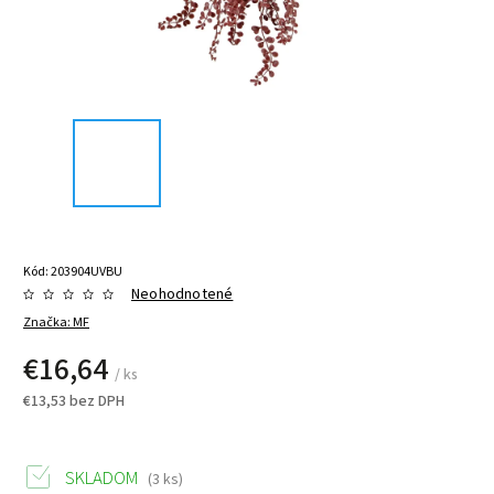
Kód:
203904UVBU
Neohodnotené
Značka:
MF
€16,64
/ ks
€13,53 bez DPH
SKLADOM
(3 ks)