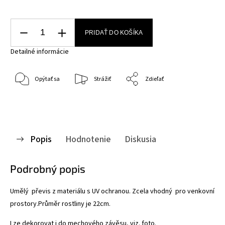
PRIDAŤ DO KOŠÍKA
Detailné informácie
Opýtať sa
Strážiť
Zdieľať
Popis
Hodnotenie
Diskusia
Podrobný popis
Umělý převis z materiálu s UV ochranou. Zcela vhodný pro venkovní
prostory.Průměr rostliny je 22cm.
Lze dekorovat i do mechového závěsu, viz. foto.