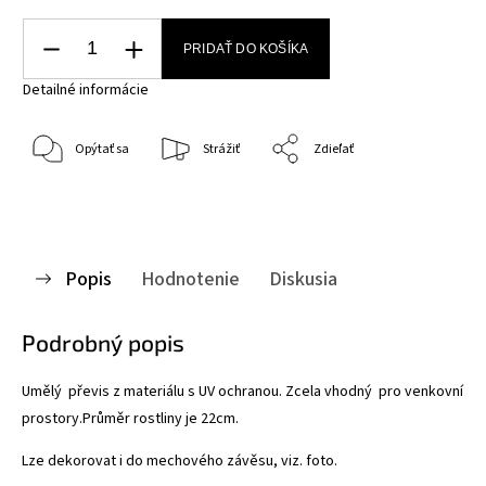
PRIDAŤ DO KOŠÍKA
Detailné informácie
Opýtať sa
Strážiť
Zdieľať
Popis
Hodnotenie
Diskusia
Podrobný popis
Umělý převis z materiálu s UV ochranou. Zcela vhodný pro venkovní
prostory.Průměr rostliny je 22cm.
Lze dekorovat i do mechového závěsu, viz. foto.