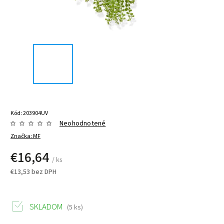
Kód:
203904UV
Neohodnotené
Značka:
MF
€16,64
/ ks
€13,53 bez DPH
SKLADOM
(5 ks)