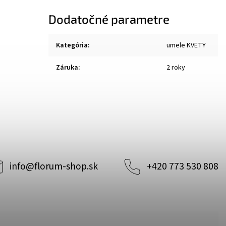
Dodatočné parametre
Kategória
:
umele KVETY
Záruka
:
2 roky
info
@
florum-shop.sk
+420 773 530 808