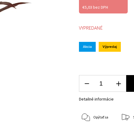
€5,03 bez DPH
VYPREDANÉ
Akcia
Výpredaj
Detailné informácie
Opýtať sa