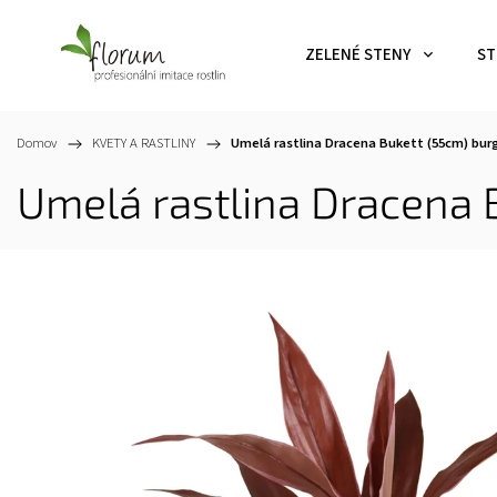
ZELENÉ STENY
ST
Domov
/
KVETY A RASTLINY
/
Umelá rastlina Dracena Bukett (55cm) bur
Umelá rastlina Dracena 