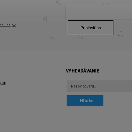
ch údajov
Prihlásiť sa
VYHĽADÁVANIE
p.sk
Hľadať