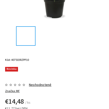
Kód:
407503RZPP10
Novinka
Neohodnotené
Značka:
MF
€14,48
/ ks
€11,77 bez DPH