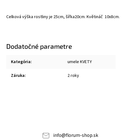
Celková výška rostliny je 25cm, šířka20cm. Květináč 10x8cm.
Dodatočné parametre
Kategória
:
umele KVETY
Záruka
:
2 roky
info
@
florum-shop.sk