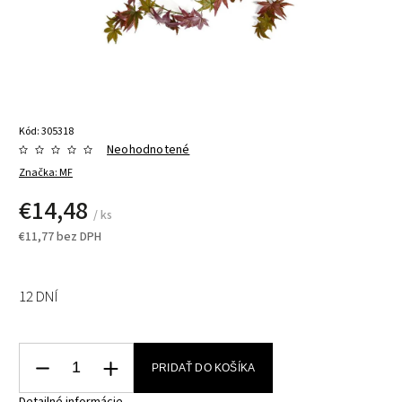
Kód:
305318
Neohodnotené
Značka:
MF
€14,48
/ ks
€11,77 bez DPH
12 DNÍ
PRIDAŤ DO KOŠÍKA
Detailné informácie