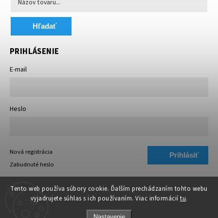
Hľadať
PRIHLÁSENIE
E-mail
Heslo
Nová registrácia
Prihlásiť
Zabudnuté heslo
sa
Tento web používa súbory cookie. Ďalším prechádzaním tohto webu
vyjadrujete súhlas s ich používaním. Viac informácií
tu
.
Nastavenie