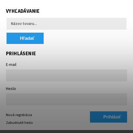
VYHĽADÁVANIE
Hľadať
PRIHLÁSENIE
E-mail
Heslo
Nová registrácia
Prihlásiť
Zabudnuté heslo
sa