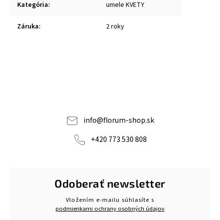
Kategória
:
umele KVETY
Záruka
:
2 roky
info
@
florum-shop.sk
+420 773 530 808
Odoberať newsletter
Vložením e-mailu súhlasíte s
podmienkami ochrany osobných údajov