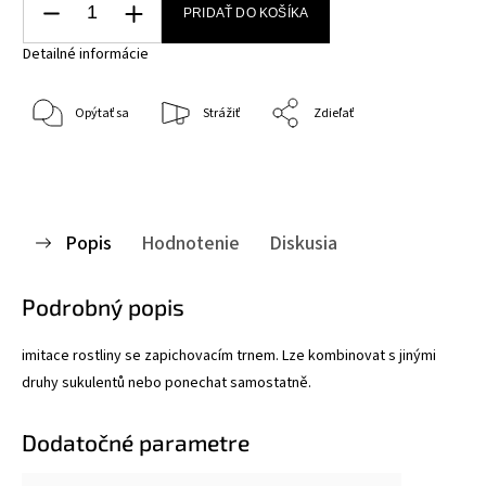
PRIDAŤ DO KOŠÍKA
Detailné informácie
Opýtať sa
Strážiť
Zdieľať
Popis
Hodnotenie
Diskusia
Podrobný popis
imitace rostliny se zapichovacím trnem. Lze kombinovat s jinými
druhy sukulentů nebo ponechat samostatně.
Dodatočné parametre