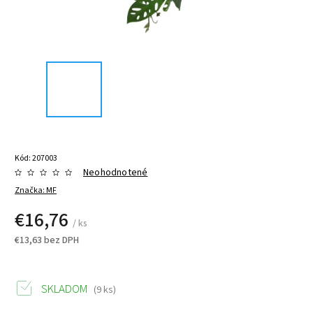
Kód:
207003
Neohodnotené
Značka:
MF
€16,76
/ ks
€13,63 bez DPH
SKLADOM
(9 ks)