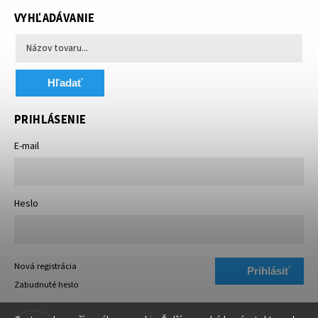
VYHĽADÁVANIE
Hľadať
PRIHLÁSENIE
E-mail
Heslo
Nová registrácia
Prihlásiť
Zabudnuté heslo
sa