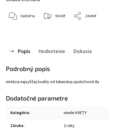
Opýtať sa
Strážiť
Zdieľať
Popis
Hodnotenie
Diskusia
Podrobný popis
imitácia najvyššej kvality od talianskej spoločnosti Ila
Dodatočné parametre
Kategória
:
umele KVETY
Záruka
:
2 roky