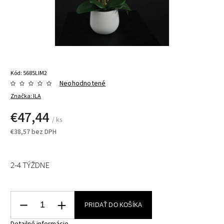
Kód:
5685LIM2
Neohodnotené
Značka:
ILA
€47,44
/ ks
€38,57 bez DPH
2-4 TÝŽDNE
PRIDAŤ DO KOŠÍKA
Detailné informácie