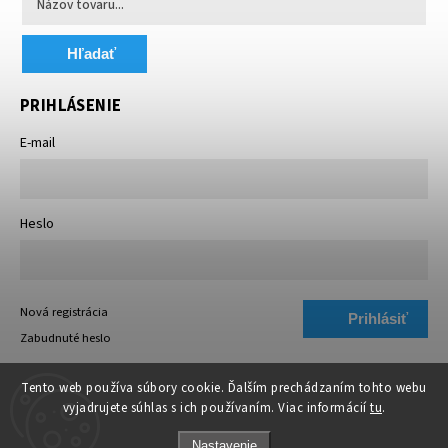
Hľadať
PRIHLÁSENIE
E-mail
Heslo
Nová registrácia
Prihlásiť
Zabudnuté heslo
sa
Tento web používa súbory cookie. Ďalším prechádzaním tohto webu
vyjadrujete súhlas s ich používaním. Viac informácií
tu
.
Nastavenie