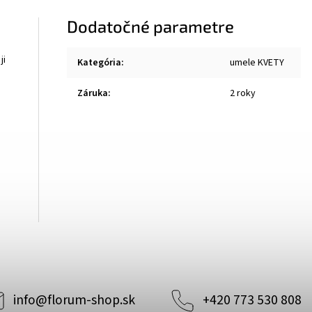
Dodatočné parametre
ji
Kategória
:
umele KVETY
Záruka
:
2 roky
info
@
florum-shop.sk
+420 773 530 808