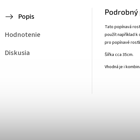
Podrobný 
Popis
Tato popínavá rostl
Hodnotenie
použít například k 
pro popínavé rostl
Diskusia
Šířka cca 35cm.
Vhodná je i kombina