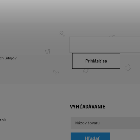
ch údajov
Prihlásiť sa
VYHĽADÁVANIE
p.sk
Hľadať