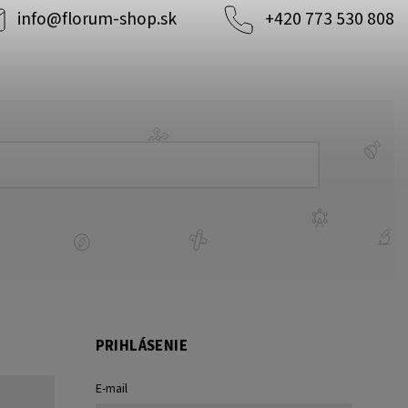
info
@
florum-shop.sk
+420 773 530 808
PRIHLÁSENIE
E-mail