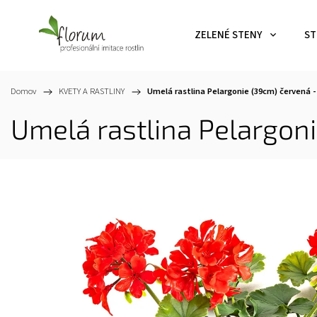
ZELENÉ STENY
ST
Domov
/
KVETY A RASTLINY
/
Umelá rastlina Pelargonie (39cm) červená -
Umelá rastlina Pelargon