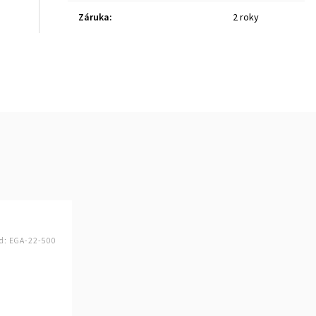
Záruka
:
2 roky
d:
EGA-22-500