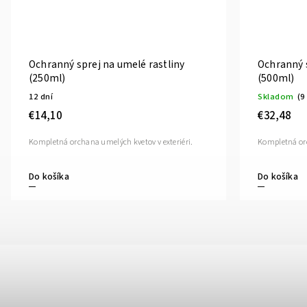
Ochranný sprej na umelé rastliny
Ochranný s
(250ml)
(500ml)
12 dní
Skladom
(9
€14,10
€32,48
Kompletná orchana umelých kvetov v exteriéri.
Kompletná orc
Do košíka
Do košíka