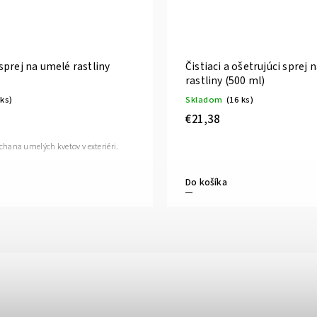
prej na umelé rastliny
Čistiaci a ošetrujúci sprej
rastliny (500 ml)
 ks)
Skladom
(16 ks)
€21,38
hana umelých kvetov v exteriéri.
Do košíka