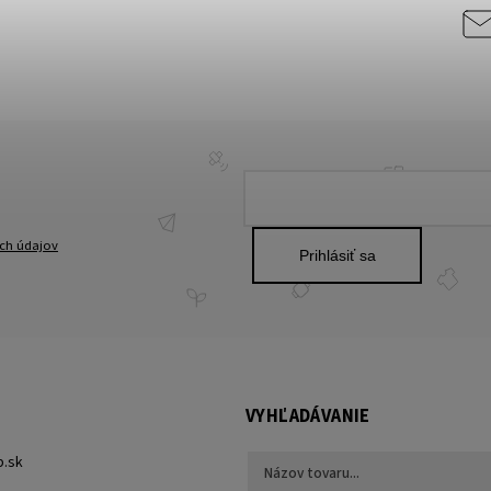
ch údajov
Prihlásiť sa
VYHĽADÁVANIE
p.sk