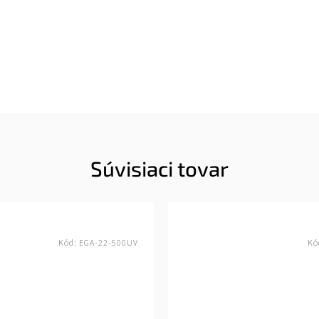
Súvisiaci tovar
Kód:
EGA-22-500UV
Kó