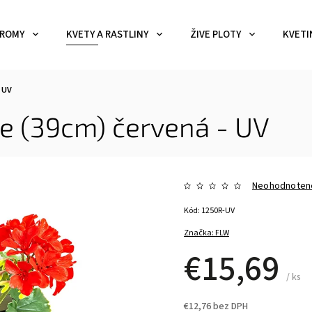
ROMY
KVETY A RASTLINY
ŽIVE PLOTY
KVETI
 UV
ie (39cm) červená - UV
Neohodnoten
Kód:
1250R-UV
Značka:
FLW
€15,69
/ ks
€12,76 bez DPH