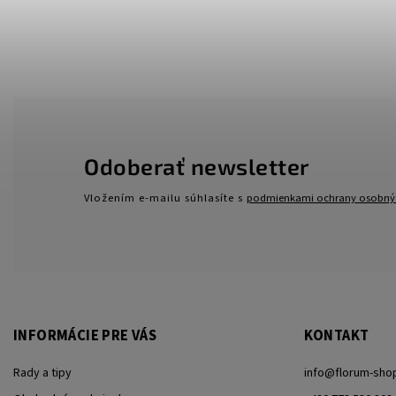
Odoberať newsletter
Vložením e-mailu súhlasíte s
podmienkami ochrany osobný
INFORMÁCIE PRE VÁS
KONTAKT
Rady a tipy
info
@
florum-sho