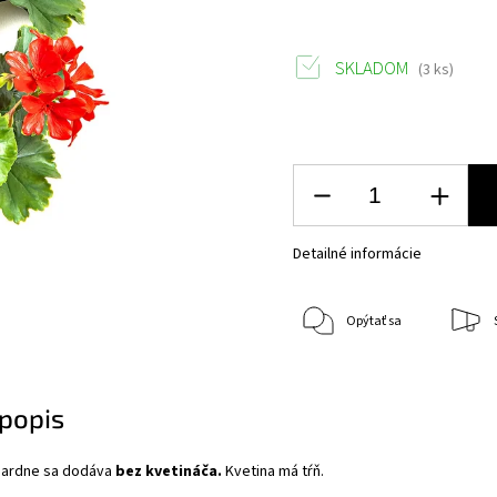
SKLADOM
(3 ks)
Detailné informácie
Opýtať sa
popis
dardne sa dodáva
bez kvetináča.
Kvetina má tŕň.