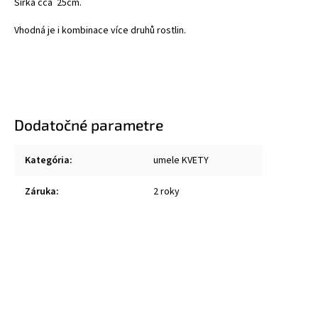
Šířka cca 25cm.
Vhodná je i kombinace více druhů rostlin.
Dodatočné parametre
Kategória
:
umele KVETY
Záruka
:
2 roky