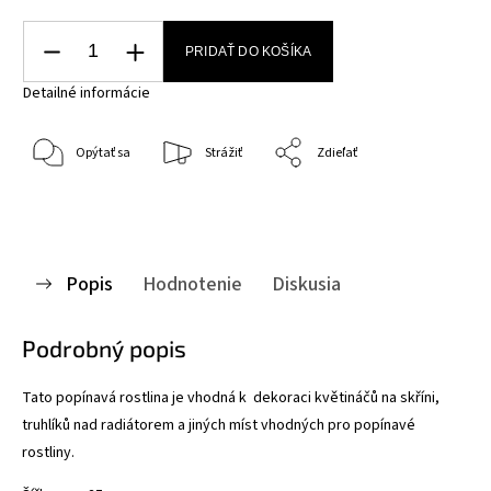
PRIDAŤ DO KOŠÍKA
Detailné informácie
Opýtať sa
Strážiť
Zdieľať
Popis
Hodnotenie
Diskusia
Podrobný popis
Tato popínavá rostlina je vhodná k dekoraci květináčů na skříni,
truhlíků nad radiátorem a jiných míst vhodných pro popínavé
rostliny.