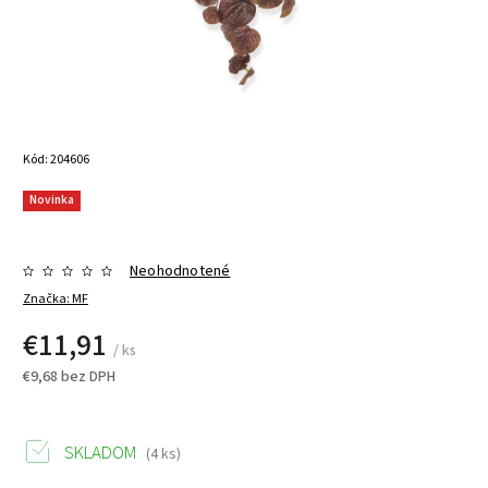
Kód:
204606
Novinka
Neohodnotené
Značka:
MF
€11,91
/ ks
€9,68 bez DPH
SKLADOM
(4 ks)