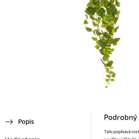
Podrobný 
Popis
Tato popínavá rostl