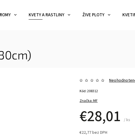
ROMY
KVETY A RASTLINY
ŽIVE PLOTY
KVETI
130cm)
Neohodnoten
Kód:
208312
Značka:
MF
€28,01
/ ks
€22,77 bez DPH