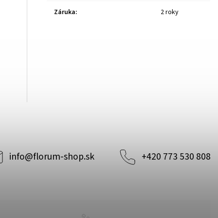
Záruka
:
2 roky
info
@
florum-shop.sk
+420 773 530 808