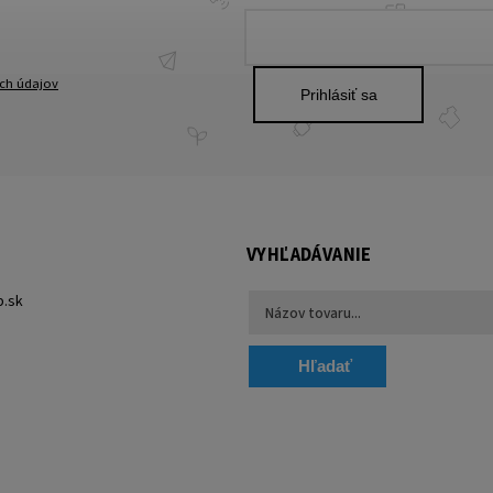
ch údajov
Prihlásiť sa
VYHĽADÁVANIE
p.sk
Hľadať