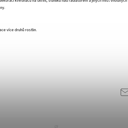
dekoraci květináčů na skříni, truhlíků nad radiátorem a jiných míst vhodných
iny.
ce více druhů rostlin.