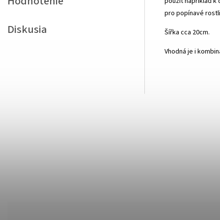
Hodnotenie
použít například k 
pro popínavé rostl
Diskusia
Šířka cca 20cm.
Vhodná je i kombina