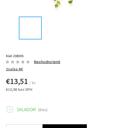
Kód:
208305
Neohodnotené
Značka:
MF
€13,51
/ ks
€10,98 bez DPH
SKLADOM
(6 ks)