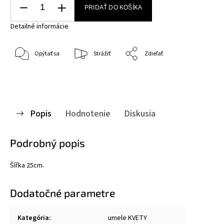
PRIDAŤ DO KOŠÍKA
Detailné informácie
Opýtať sa
Strážiť
Zdieľať
Popis
Hodnotenie
Diskusia
Podrobný popis
Šířka 25cm.
Dodatočné parametre
Kategória
:
umele KVETY