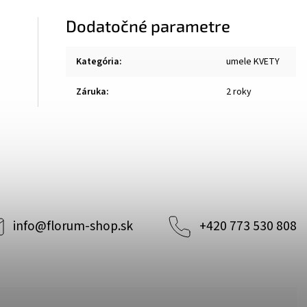
Dodatočné parametre
Kategória
:
umele KVETY
Záruka
:
2 roky
info
@
florum-shop.sk
+420 773 530 808