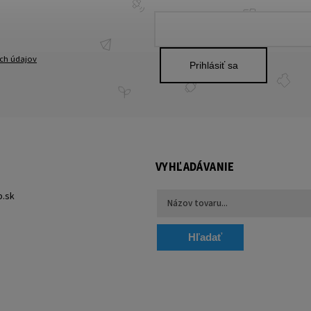
ch údajov
Prihlásiť sa
VYHĽADÁVANIE
p.sk
Hľadať