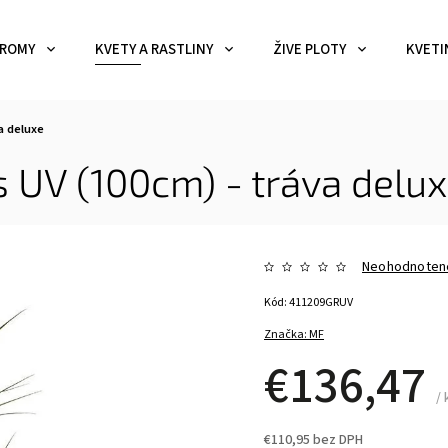
ROMY
KVETY A RASTLINY
ŽIVE PLOTY
KVETI
a deluxe
s UV (100cm) - tráva delu
Neohodnoten
Kód:
411209GRUV
Značka:
MF
€136,47
/ 
€110,95 bez DPH