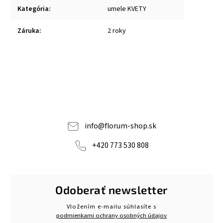
Kategória
:
umele KVETY
Záruka
:
2 roky
info
@
florum-shop.sk
+420 773 530 808
Odoberať newsletter
Vložením e-mailu súhlasíte s
podmienkami ochrany osobných údajov