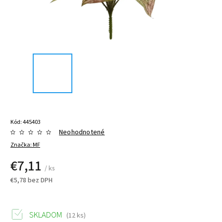
Kód:
445403
Neohodnotené
Značka:
MF
€7,11
/ ks
€5,78 bez DPH
SKLADOM
(12 ks)