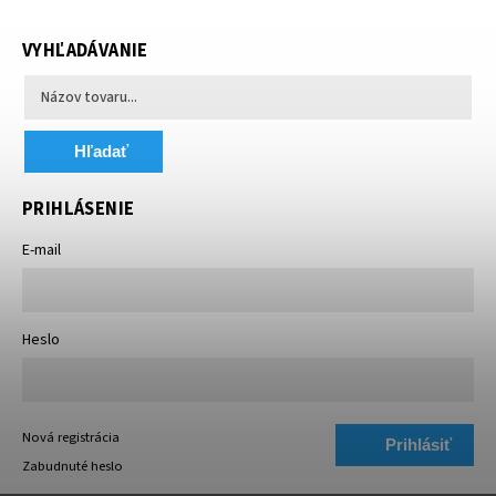
VYHĽADÁVANIE
Hľadať
PRIHLÁSENIE
E-mail
Heslo
Nová registrácia
Prihlásiť
Zabudnuté heslo
sa