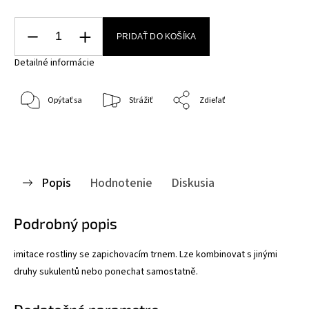
PRIDAŤ DO KOŠÍKA
Detailné informácie
Opýtať sa
Strážiť
Zdieľať
Popis
Hodnotenie
Diskusia
Podrobný popis
imitace rostliny se zapichovacím trnem. Lze kombinovat s jinými
druhy sukulentů nebo ponechat samostatně.