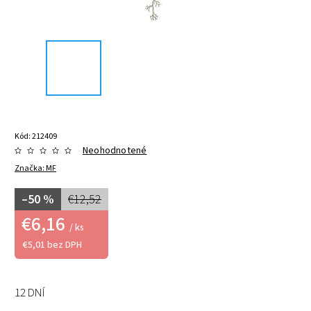
Kód:
212409
Neohodnotené
Značka:
MF
–50 %
€12,52
€6,16
/ ks
€5,01 bez DPH
12 DNÍ