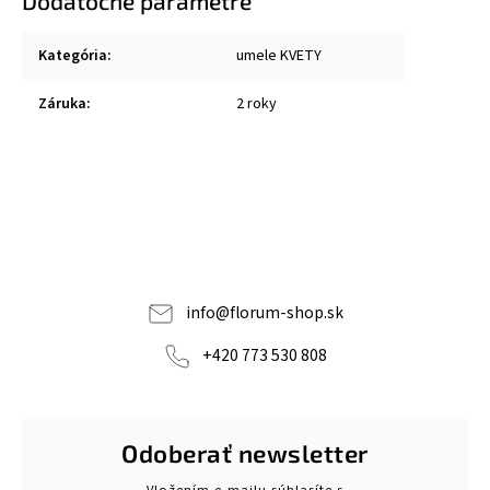
Dodatočné parametre
Kategória
:
umele KVETY
Záruka
:
2 roky
info
@
florum-shop.sk
+420 773 530 808
Odoberať newsletter