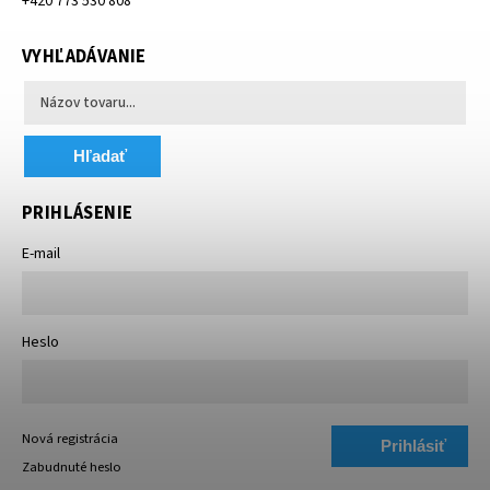
+420 773 530 808
VYHĽADÁVANIE
Hľadať
PRIHLÁSENIE
E-mail
Heslo
Nová registrácia
Prihlásiť
Zabudnuté heslo
sa