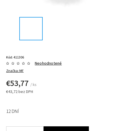
Kód:
411306
Neohodnotené
Značka:
MF
€53,77
/ ks
€43,72 bez DPH
12 DNÍ