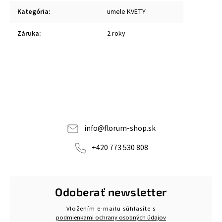
Kategória
:
umele KVETY
Záruka
:
2 roky
info
@
florum-shop.sk
+420 773 530 808
Odoberať newsletter
Vložením e-mailu súhlasíte s
podmienkami ochrany osobných údajov