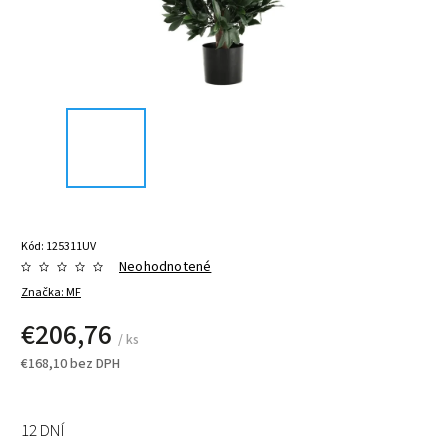
Kód:
125311UV
Neohodnotené
Značka:
MF
€206,76
/ ks
€168,10 bez DPH
12 DNÍ