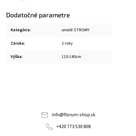
Dodatočné parametre
Kategória
:
umelé STROMY
Záruka
:
2 roky
Výška
:
110-140cm
info
@
florum-shop.sk
+420 773 530 808